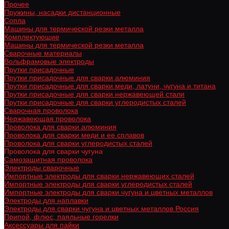
Прочее
Пружины, насадки дистанционные
Сопла
Машины для термической резки металла
Комплектующие
Машины для термической резки металла
Сварочные материалы
Вольфрамовые электроды
Прутки присадочные
Прутки присадочные для сварки алюминия
Прутки присадочные для сварки меди, латуни, чугуна и титана
Прутки присадочные для сварки нержавеющей стали
Прутки присадочные для сварки углеродистых сталей
Сварочная проволока
Нержавеющая проволока
Проволока для сварки алюминия
Проволока для сварки меди и ее сплавов
Проволока для сварки углеродистых сталей
Проволока для сварки чугуна
Самозащитная проволока
Электроды сварочные
Импортные электроды для сварки нержавеющих сталей
Импортные электроды для сварки углеродистых сталей
Импортные электроды для сварки чугуна и цветных металлов
Электроды для наплавки
Электроды для сварки чугуна и цветных металлов Россия
Припой, флюс, паяльные горелки
Аксессуары для пайки