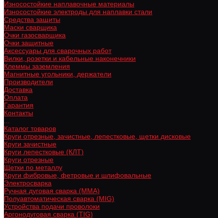
Износостойкие наплавочные материалы
Износостойкие электроды для наплавки стали
Средства защиты
Маски сварщика
Очки газосварщика
Очки защитные
Аксессуары для сварочных работ
Вилки, розетки и кабельные наконечники
Клеммы заземления
Магнитные угольники, держатели
Производители
Доставка
Оплата
Гарантия
Контакты
...
Каталог товаров
Круги отрезные, зачистные, лепестковые, щетки дисковые
Круги зачистные
Круги лепестковые (КЛТ)
Круги отрезные
Щетки по металлу
Круги фибровые, фетровые и шлифовальные
Электросварка
Ручная дуговая сварка (MMA)
Полуавтоматическая сварка (MIG)
Устройства подачи проволоки
Аргонодуговая сварка (TIG)