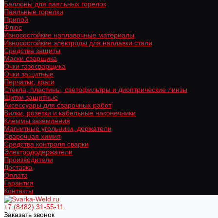
Баллоны для паяльных горелок
Паяльные горелки
Припой
Флюс
Износостойкие наплавочные материалы
Износостойкие электроды для наплавки стали
Средства защиты
Маски сварщика
Очки газосварщика
Очки защитные
Перчатки, краги
Стекла, пластины, светофильтры и диоптрические линзы
Щитки защитные
Аксессуары для сварочных работ
Вилки, розетки и кабельные наконечники
Клеммы заземления
Магнитные угольники, держатели
Сварочная химия
Средства контроля сварки
Электрододержатели
Производители
Доставка
Оплата
Гарантия
Контакты
+7 (8482) 31-55-11
Заказать звонок