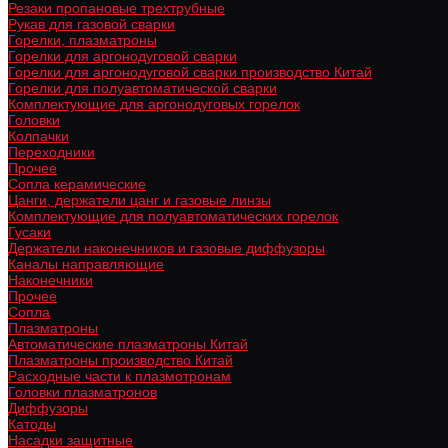
Резаки пропановые трехтрубные
Рукав для газовой сварки
Горелки, плазматроны
Горелки для аргонодуговой сварки
Горелки для аргонодуговой сварки производство Китай
Горелки для полуавтоматической сварки
Комплектующие для аргонодуговых горелок
Головки
Колпачки
Переходники
Прочее
Сопла керамические
Цанги, держатели цанг и газовые линзы
Комплектующие для полуавтоматических горелок
Гусаки
Держатели наконечников и газовые диффузоры
Каналы направляющие
Наконечники
Прочее
Сопла
Плазматроны
Автоматические плазматроны Китай
Плазматроны производство Китай
Расходные части к плазмотронам
Головки плазматронов
Диффузоры
Катоды
Насадки защитные