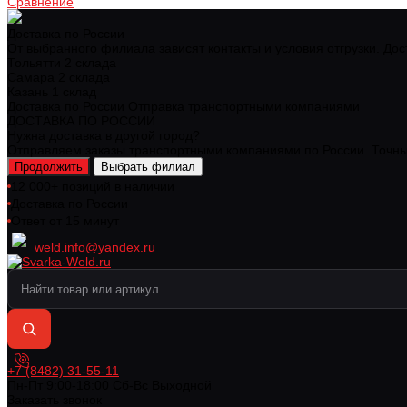
Сравнение
Доставка по России
От выбранного филиала зависят контакты и условия отгрузки. Дос
Тольятти
2 склада
Самара
2 склада
Казань
1 склад
Доставка по России
Отправка транспортными компаниями
ДОСТАВКА ПО РОССИИ
Нужна доставка в другой город?
Отправляем заказы транспортными компаниями по России. Точный
Продолжить
Выбрать филиал
12 000+ позиций в наличии
Доставка по России
Ответ от 15 минут
weld.info@yandex.ru
+7 (8482) 31-55-11
Пн-Пт 9:00-18:00 Cб-Вс Выходной
Заказать звонок