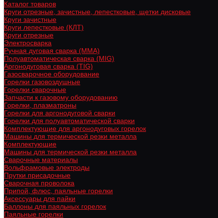
Каталог товаров
Круги отрезные, зачистные, лепестковые, щетки дисковые
Круги зачистные
Круги лепестковые (КЛТ)
Круги отрезные
Электросварка
Ручная дуговая сварка (MMA)
Полуавтоматическая сварка (MIG)
Аргонодуговая сварка (TIG)
Газосварочное оборудование
Горелки газовоздушные
Горелки сварочные
Запчасти к газовому оборудованию
Горелки, плазматроны
Горелки для аргонодуговой сварки
Горелки для полуавтоматической сварки
Комплектующие для аргонодуговых горелок
Машины для термической резки металла
Комплектующие
Машины для термической резки металла
Сварочные материалы
Вольфрамовые электроды
Прутки присадочные
Сварочная проволока
Припой, флюс, паяльные горелки
Аксессуары для пайки
Баллоны для паяльных горелок
Паяльные горелки