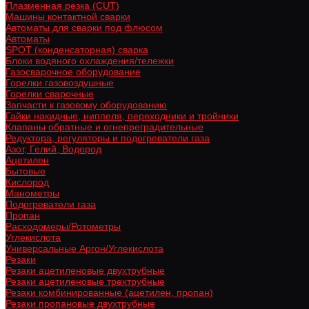
Плазменная резка (CUT)
Машины контактной сварки
Автоматы для сварки под флюсом
Автоматы
SPOT (конденсаторная) сварка
Блоки водяного охлаждения/тележки
Газосварочное оборудование
Горелки газовоздушные
Горелки сварочные
Запчасти к газовому оборудованию
Гайки накидные, ниппеля, переходники и тройники
Клапаны обратные и огнепреградительные
Редуктора, регуляторы и подогреватели газа
Азот, Гелий, Водород
Ацетилен
Бытовые
Кислород
Манометры
Подогреватели газа
Пропан
Расходомеры/Ротометры
Углекислота
Универсальные Аргон/Углекислота
Резаки
Резаки ацетиленовые двухтрубные
Резаки ацетиленовые трехтрубные
Резаки комбинированные (ацетилен, пропан)
Резаки пропановые двухтрубные