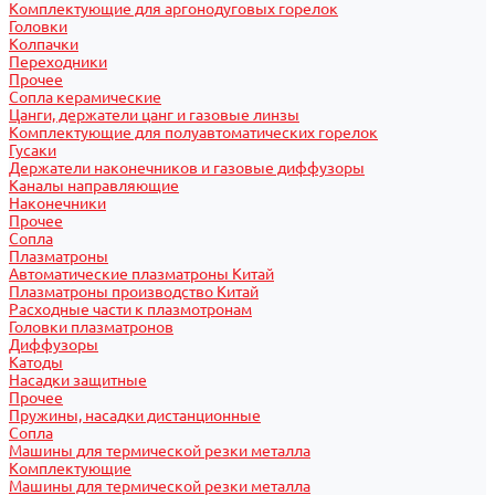
Комплектующие для аргонодуговых горелок
Головки
Колпачки
Переходники
Прочее
Сопла керамические
Цанги, держатели цанг и газовые линзы
Комплектующие для полуавтоматических горелок
Гусаки
Держатели наконечников и газовые диффузоры
Каналы направляющие
Наконечники
Прочее
Сопла
Плазматроны
Автоматические плазматроны Китай
Плазматроны производство Китай
Расходные части к плазмотронам
Головки плазматронов
Диффузоры
Катоды
Насадки защитные
Прочее
Пружины, насадки дистанционные
Сопла
Машины для термической резки металла
Комплектующие
Машины для термической резки металла