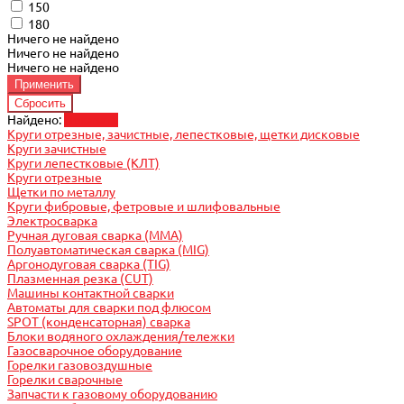
150
180
Ничего не найдено
Ничего не найдено
Ничего не найдено
Найдено:
Показать
Круги отрезные, зачистные, лепестковые, щетки дисковые
Круги зачистные
Круги лепестковые (КЛТ)
Круги отрезные
Щетки по металлу
Круги фибровые, фетровые и шлифовальные
Электросварка
Ручная дуговая сварка (MMA)
Полуавтоматическая сварка (MIG)
Аргонодуговая сварка (TIG)
Плазменная резка (CUT)
Машины контактной сварки
Автоматы для сварки под флюсом
SPOT (конденсаторная) сварка
Блоки водяного охлаждения/тележки
Газосварочное оборудование
Горелки газовоздушные
Горелки сварочные
Запчасти к газовому оборудованию