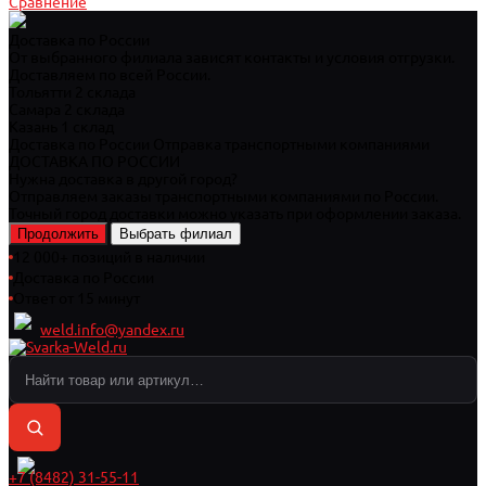
Сравнение
Доставка по России
От выбранного филиала зависят контакты и условия отгрузки.
Доставляем по всей России.
Тольятти
2 склада
Самара
2 склада
Казань
1 склад
Доставка по России
Отправка транспортными компаниями
ДОСТАВКА ПО РОССИИ
Нужна доставка в другой город?
Отправляем заказы транспортными компаниями по России.
Точный город доставки можно указать при оформлении заказа.
Продолжить
Выбрать филиал
12 000+ позиций в наличии
Доставка по России
Ответ от 15 минут
weld.info@yandex.ru
+7 (8482) 31-55-11