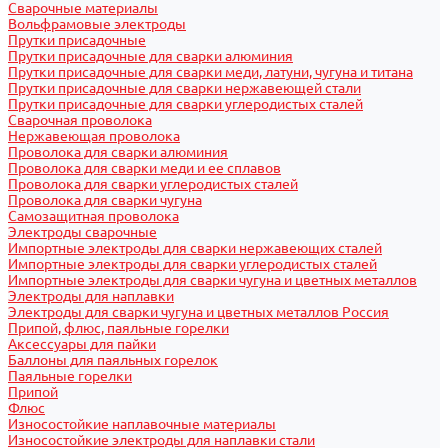
Сварочные материалы
Вольфрамовые электроды
Прутки присадочные
Прутки присадочные для сварки алюминия
Прутки присадочные для сварки меди, латуни, чугуна и титана
Прутки присадочные для сварки нержавеющей стали
Прутки присадочные для сварки углеродистых сталей
Сварочная проволока
Нержавеющая проволока
Проволока для сварки алюминия
Проволока для сварки меди и ее сплавов
Проволока для сварки углеродистых сталей
Проволока для сварки чугуна
Самозащитная проволока
Электроды сварочные
Импортные электроды для сварки нержавеющих сталей
Импортные электроды для сварки углеродистых сталей
Импортные электроды для сварки чугуна и цветных металлов
Электроды для наплавки
Электроды для сварки чугуна и цветных металлов Россия
Припой, флюс, паяльные горелки
Аксессуары для пайки
Баллоны для паяльных горелок
Паяльные горелки
Припой
Флюс
Износостойкие наплавочные материалы
Износостойкие электроды для наплавки стали