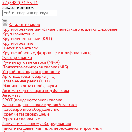
+7 (8482) 31-55-11
Заказать звонок
Каталог товаров
Круги отрезные, зачистные, лепестковые, щетки дисковые
Круги зачистные
Круги лепестковые (КЛТ)
Круги отрезные
Щетки по металлу
Круги фибровые, фетровые и шлифовальные
Электросварка
Ручная дуговая сварка (MMA)
Полуавтоматическая сварка (MIG)
Устройства подачи проволоки
Аргонодуговая сварка (TIG)
Плазменная резка (CUT)
Машины контактной сварки
Автоматы для сварки под флюсом
Автоматы
SPOT (конденсаторная) сварка
Блоки водяного охлаждения/тележки
Газосварочное оборудование
Горелки газовоздушные
Горелки сварочные
Запчасти к газовому оборудованию
Гайки накидные, ниппеля, переходники и тройники