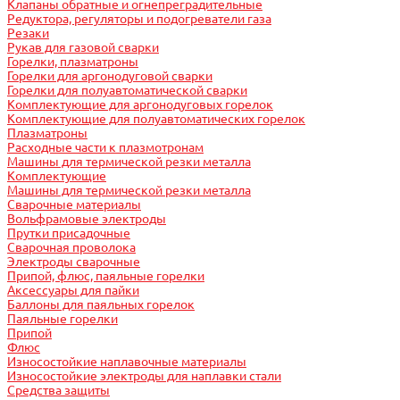
Клапаны обратные и огнепреградительные
Редуктора, регуляторы и подогреватели газа
Резаки
Рукав для газовой сварки
Горелки, плазматроны
Горелки для аргонодуговой сварки
Горелки для полуавтоматической сварки
Комплектующие для аргонодуговых горелок
Комплектующие для полуавтоматических горелок
Плазматроны
Расходные части к плазмотронам
Машины для термической резки металла
Комплектующие
Машины для термической резки металла
Сварочные материалы
Вольфрамовые электроды
Прутки присадочные
Сварочная проволока
Электроды сварочные
Припой, флюс, паяльные горелки
Аксессуары для пайки
Баллоны для паяльных горелок
Паяльные горелки
Припой
Флюс
Износостойкие наплавочные материалы
Износостойкие электроды для наплавки стали
Средства защиты