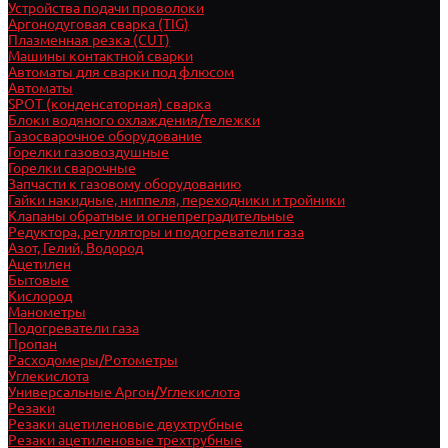
Устройства подачи проволоки
Аргонодуговая сварка (TIG)
Плазменная резка (CUT)
Машины контактной сварки
Автоматы для сварки под флюсом
Автоматы
SPOT (конденсаторная) сварка
Блоки водяного охлаждения/тележки
Газосварочное оборудование
Горелки газовоздушные
Горелки сварочные
Запчасти к газовому оборудованию
Гайки накидные, ниппеля, переходники и тройники
Клапаны обратные и огнепреградительные
Редуктора, регуляторы и подогреватели газа
Азот, Гелий, Водород
Ацетилен
Бытовые
Кислород
Манометры
Подогреватели газа
Пропан
Расходомеры/Ротометры
Углекислота
Универсальные Аргон/Углекислота
Резаки
Резаки ацетиленовые двухтрубные
Резаки ацетиленовые трехтрубные