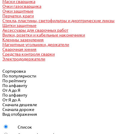
Маски сварщика
Очки газосварщика
Очки защитные
Перчатки, краги
Стекла, пластины, светофильтры и диоптрические линзы
Щитки защитные
Аксессуары для сварочных работ
Вилки, розетки и кабельные наконечники
Клеммы заземления
Магнитные угольники, держатели
Сварочная химия
Средства контроля сварки
Электрододержатели
Сортировка
По популярности
По рейтингу
По алфавиту
От А до Я
По алфавиту
От Я до А
Сначала дешевле
Сначала дороже
Вид отображения
Список