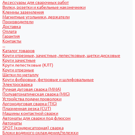
Аксессуары для сварочных работ
Вилки, розетки и кабельные наконечники
Клеммы заземления
Магнитные угольники, держатели
Производители
Доставка
Оплата
Гарантия
Контакты
...
Каталог товаров
Круги отрезные, зачистные, лепестковые, щетки дисковые
Круги зачистные
Круги лепестковые (КЛТ)
Круги отрезные
Щетки по металлу
Круги фибровые, фетровые и шлифовальные
Электросварка
Ручная дуговая сварка (MMA)
Полуавтоматическая сварка (MIG)
Устройства подачи проволоки
Аргонодуговая сварка (TIG)
Плазменная резка (CUT)
Машины контактной сварки
Автоматы для сварки под флюсом
Автоматы
SPOT (конденсаторная) сварка
Блоки водяного охлаждения/тележки