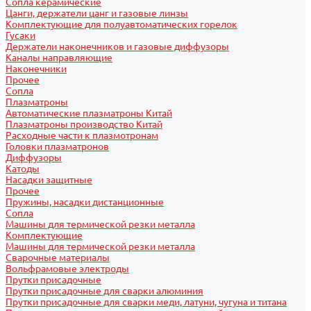
Сопла керамические
Цанги, держатели цанг и газовые линзы
Комплектующие для полуавтоматических горелок
Гусаки
Держатели наконечников и газовые диффузоры
Каналы направляющие
Наконечники
Прочее
Сопла
Плазматроны
Автоматические плазматроны Китай
Плазматроны производство Китай
Расходные части к плазмотронам
Головки плазматронов
Диффузоры
Катоды
Насадки защитные
Прочее
Пружины, насадки дистанционные
Сопла
Машины для термической резки металла
Комплектующие
Машины для термической резки металла
Сварочные материалы
Вольфрамовые электроды
Прутки присадочные
Прутки присадочные для сварки алюминия
Прутки присадочные для сварки меди, латуни, чугуна и титана