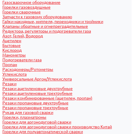
Газосварочное оборудование
Горелки газовоздушные
Горелки сварочные
Запчасти к газовому оборудованию
Гайки накидные, ниппеля, переходники и тройники
Клапаны обратные и огнепреградительные
Редуктора, регуляторы и подогреватели газа
Азот, Гелий, Водород
Ацетилен
Бытовые
Кислород
Манометры
Подогреватели газа
Пропан
Расходомеры/Ротометры
Углекислота
Универсальные Аргон/Углекислота
Резаки
Резаки ацетиленовые двухтрубные
Резаки ацетиленовые трехтрубные
Резаки комбинированные (ацетилен, пропан)
Резаки пропановые двухтрубные
Резаки пропановые трехтрубные
Рукав для газовой сварки
Горелки, плазматроны
Горелки для аргонодуговой сварки
Горелки для аргонодуговой сварки производство Китай
Горелки для полуавтоматической сварки