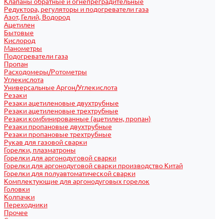
Клапаны обратные и огнепреградительные
Редуктора, регуляторы и подогреватели газа
Азот, Гелий, Водород
Ацетилен
Бытовые
Кислород
Манометры
Подогреватели газа
Пропан
Расходомеры/Ротометры
Углекислота
Универсальные Аргон/Углекислота
Резаки
Резаки ацетиленовые двухтрубные
Резаки ацетиленовые трехтрубные
Резаки комбинированные (ацетилен, пропан)
Резаки пропановые двухтрубные
Резаки пропановые трехтрубные
Рукав для газовой сварки
Горелки, плазматроны
Горелки для аргонодуговой сварки
Горелки для аргонодуговой сварки производство Китай
Горелки для полуавтоматической сварки
Комплектующие для аргонодуговых горелок
Головки
Колпачки
Переходники
Прочее