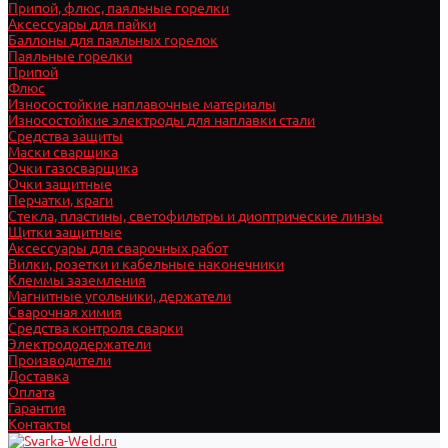
Припой, флюс, паяльные горелки
Аксессуары для пайки
Баллоны для паяльных горелок
Паяльные горелки
Припой
Флюс
Износостойкие наплавочные материалы
Износостойкие электроды для наплавки стали
Средства защиты
Маски сварщика
Очки газосварщика
Очки защитные
Перчатки, краги
Стекла, пластины, светофильтры и диоптрические линзы
Щитки защитные
Аксессуары для сварочных работ
Вилки, розетки и кабельные наконечники
Клеммы заземления
Магнитные угольники, держатели
Сварочная химия
Средства контроля сварки
Электрододержатели
Производители
Доставка
Оплата
Гарантия
Контакты