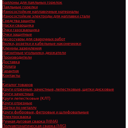
Баллоны для паяльных горелок
Паяльные горелки
Износостойкие наплавочные материалы
Износостойкие электроды для наплавки стали
Средства защиты
Маски сварщика
Очки газосварщика
Очки защитные
Аксессуары для сварочных работ
Вилки, розетки и кабельные наконечники
Клеммы заземления
Магнитные угольники, держатели
Производители
Доставка
Оплата
Гарантия
Контакты
...
Каталог товаров
Круги отрезные, зачистные, лепестковые, щетки дисковые
Круги зачистные
Круги лепестковые (КЛТ)
Круги отрезные
Щетки по металлу
Круги фибровые, фетровые и шлифовальные
Электросварка
Ручная дуговая сварка (MMA)
Полуавтоматическая сварка (MIG)