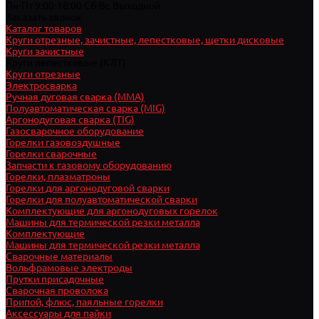
Пн-Пт 9:00-18:00 Cб-Вс Выходной
Заказать звонок
Каталог товаров
Круги отрезные, зачистные, лепестковые, щетки дисковые
Круги зачистные
Круги лепестковые (КЛТ)
Круги отрезные
Электросварка
Ручная дуговая сварка (MMA)
Полуавтоматическая сварка (MIG)
Аргонодуговая сварка (TIG)
Газосварочное оборудование
Горелки газовоздушные
Горелки сварочные
Запчасти к газовому оборудованию
Горелки, плазматроны
Горелки для аргонодуговой сварки
Горелки для полуавтоматической сварки
Комплектующие для аргонодуговых горелок
Машины для термической резки металла
Комплектующие
Машины для термической резки металла
Сварочные материалы
Вольфрамовые электроды
Прутки присадочные
Сварочная проволока
Припой, флюс, паяльные горелки
Аксессуары для пайки