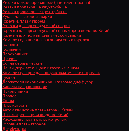
Резаки комбинированные (ацетилен, пропан)
Резаки пропановые двухтрубные
Резаки пропановые трехтрубные
Рукав для газовой сварки
Горелки, плазматроны
Горелки для аргонодуговой сварки
Горелки для аргонодуговой сварки производство Китай
Горелки для полуавтоматической сварки
Комплектующие для аргонодуговых горелок
Головки
Колпачки
Переходники
Прочее
Сопла керамические
Цанги, держатели цанг и газовые линзы
Комплектующие для полуавтоматических горелок
Гусаки
Держатели наконечников и газовые диффузоры
Каналы направляющие
Наконечники
Прочее
Сопла
Плазматроны
Автоматические плазматроны Китай
Плазматроны производство Китай
Расходные части к плазмотронам
Головки плазматронов
Диффузоры