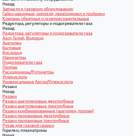
Назад
Запчасти к газовому оборудованию
Гайки накидные, ниппеля, переходники и тройники
Клапаны обратные и огнепреградительные
Редуктора, регуляторы и подогреватели газа
Назад
Редуктора, регуляторы и подогреватели газа
Азот, Гелий, Водород
Ацетилен
Бытовые
Кислород
Манометры
Подогреватели газа
Пропан
Расходомеры/Ротометры
Углекислота
Универсальные Аргон/Углекислота
Резаки
Назад
Резаки
Резаки ацетиленовые двухтрубные
Резаки ацетиленовые трехтрубные
Резаки комбинированные (ацетилен, пропан)
Резаки пропановые двухтрубные
Резаки пропановые трехтрубные
Рукав для газовой сварки
Горелки, плазматроны
Назад