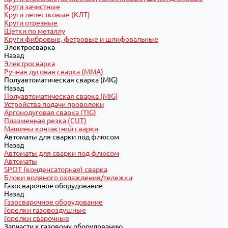
Круги зачистные
Круги лепестковые (КЛТ)
Круги отрезные
Щетки по металлу
Круги фибровые, фетровые и шлифовальные
Электросварка
Назад
Электросварка
Ручная дуговая сварка (MMA)
Полуавтоматическая сварка (MIG)
Назад
Полуавтоматическая сварка (MIG)
Устройства подачи проволоки
Аргонодуговая сварка (TIG)
Плазменная резка (CUT)
Машины контактной сварки
Автоматы для сварки под флюсом
Назад
Автоматы для сварки под флюсом
Автоматы
SPOT (конденсаторная) сварка
Блоки водяного охлаждения/тележки
Газосварочное оборудование
Назад
Газосварочное оборудование
Горелки газовоздушные
Горелки сварочные
Запчасти к газовому оборудованию