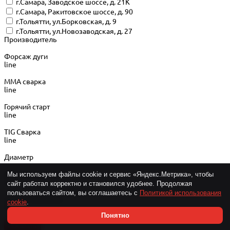
г.Самара, Заводское шоссе, д. 21К
г.Самара, Ракитовское шоссе, д. 90
г.Тольятти, ул.Борковская, д. 9
г.Тольятти, ул.Новозаводская, д. 27
Производитель
Форсаж дуги
line
MMA сварка
line
Горячий старт
line
TIG Сварка
line
Диаметр
Импульсный режим
Мы используем файлы cookie и сервис «Яндекс.Метрика», чтобы
line
сайт работал корректно и становился удобнее. Продолжая
пользоваться сайтом, вы соглашаетесь с
Политикой использования
Сварка алюминия
cookie
.
line
Понятно
Показать