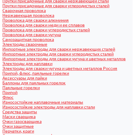
Прутки присадочные для сварки нержавеющей стали
Прутки присадочные для сварки углеродистых сталей
Сварочная проволока
Нержавеющая проволока
Проволока для сварки алюминия
Проволока для сварки меди и ее сплавов
Проволока для сварки углеродистых сталей
Проволока для сварки чугуна
Самозащитная проволока
Электроды сварочные
Импортные электроды для сварки нержавеющих сталей
Импортные электроды для сварки углеродистых сталей
Импортные электроды для сварки чугуна и цветных металлов
Электроды для наплавки
Электроды для сварки чугуна и цветных металлов Россия
Припой, флюс, паяльные горелки
Аксессуары для пайки
Баллоны для паяльных горелок
Паяльные горелки
Припой
Флюс
Износостойкие наплавочные материалы
Износостойкие электроды для наплавки стали
Средства защиты
Маски сварщика
Очки газосварщика
Очки защитные
Перчатки, краги