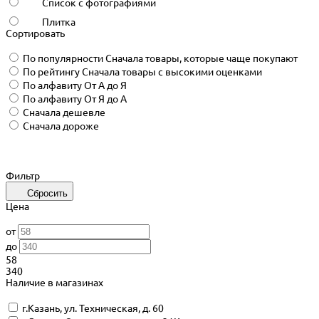
Список с фотографиями
Плитка
Сортировать
По популярности
Сначала товары, которые чаще покупают
По рейтингу
Сначала товары с высокими оценками
По алфавиту
От А до Я
По алфавиту
От Я до А
Сначала дешевле
Сначала дороже
Фильтр
Сбросить
Цена
от
до
58
340
Наличие в магазинах
г.Казань, ул. Техническая, д. 60