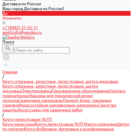
Доставка по России
Ваш город Доставка по России?
Да
Изменить
+7 (8482) 31-55-11
weld.info@yandex.ru
Поиск
Главная
/
Круги отрезные, зачистные, лепестковые, щетки дисковые
Круги отрезные, зачистные, лепестковые, щетки
дисковые
Электросварка
Газосварочное оборудование
Горелки,
плазматроны
Машины для термической резки
металла
Сварочные материалы
Припой, флюс, паяльные
горелки
Износостойкие наплавочные материалы
Средства
защиты
Аксессуары для сварочных работ
/
Круги лепестковые (КЛТ)
Круги зачистные
Круги лепестковые (КЛТ)
Круги отрезные
Щетки
по металлу
Круги фибровые, фетровые и шлифовальные