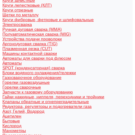
Круги зачистные
Круги лепестковые (КЛТ)
Круги отрезные
Щетки по металлу
Круги фибровые, фетровые и шлифовальные
Электросварка
Ручная дуговая сварка (MMA)
Полуавтоматическая сварка (MIG)
Устройства подачи проволоки
Аргонодуговая сварка (TIG)
Плазменная резка (CUT)
Машины контактной сварки
Автоматы для сварки под флюсом
Автоматы
SPOT (конденсаторная) сварка
Блоки водяного охлаждения/тележки
Газосварочное оборудование
Горелки газовоздушные
Горелки сварочные
Запчасти к газовому оборудованию
Гайки накидные, ниппеля, переходники и тройники
Клапаны обратные и огнепреградительные
Редуктора, регуляторы и подогреватели газа
Азот, Гелий, Водород
Ацетилен
Бытовые
Кислород
Манометры