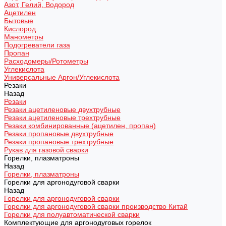
Азот, Гелий, Водород
Ацетилен
Бытовые
Кислород
Манометры
Подогреватели газа
Пропан
Расходомеры/Ротометры
Углекислота
Универсальные Аргон/Углекислота
Резаки
Назад
Резаки
Резаки ацетиленовые двухтрубные
Резаки ацетиленовые трехтрубные
Резаки комбинированные (ацетилен, пропан)
Резаки пропановые двухтрубные
Резаки пропановые трехтрубные
Рукав для газовой сварки
Горелки, плазматроны
Назад
Горелки, плазматроны
Горелки для аргонодуговой сварки
Назад
Горелки для аргонодуговой сварки
Горелки для аргонодуговой сварки производство Китай
Горелки для полуавтоматической сварки
Комплектующие для аргонодуговых горелок