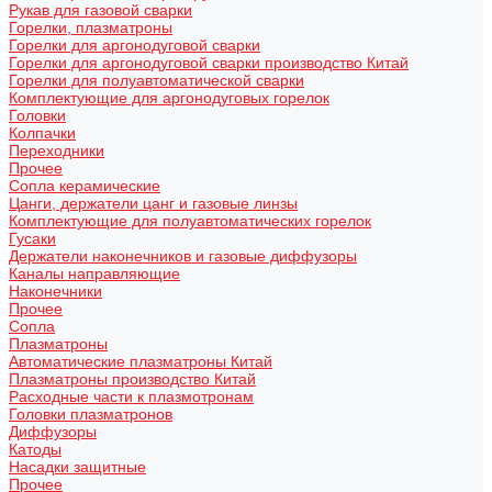
Рукав для газовой сварки
Горелки, плазматроны
Горелки для аргонодуговой сварки
Горелки для аргонодуговой сварки производство Китай
Горелки для полуавтоматической сварки
Комплектующие для аргонодуговых горелок
Головки
Колпачки
Переходники
Прочее
Сопла керамические
Цанги, держатели цанг и газовые линзы
Комплектующие для полуавтоматических горелок
Гусаки
Держатели наконечников и газовые диффузоры
Каналы направляющие
Наконечники
Прочее
Сопла
Плазматроны
Автоматические плазматроны Китай
Плазматроны производство Китай
Расходные части к плазмотронам
Головки плазматронов
Диффузоры
Катоды
Насадки защитные
Прочее