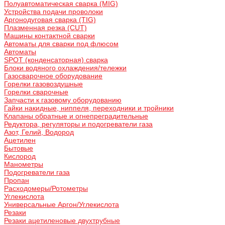
Полуавтоматическая сварка (MIG)
Устройства подачи проволоки
Аргонодуговая сварка (TIG)
Плазменная резка (CUT)
Машины контактной сварки
Автоматы для сварки под флюсом
Автоматы
SPOT (конденсаторная) сварка
Блоки водяного охлаждения/тележки
Газосварочное оборудование
Горелки газовоздушные
Горелки сварочные
Запчасти к газовому оборудованию
Гайки накидные, ниппеля, переходники и тройники
Клапаны обратные и огнепреградительные
Редуктора, регуляторы и подогреватели газа
Азот, Гелий, Водород
Ацетилен
Бытовые
Кислород
Манометры
Подогреватели газа
Пропан
Расходомеры/Ротометры
Углекислота
Универсальные Аргон/Углекислота
Резаки
Резаки ацетиленовые двухтрубные