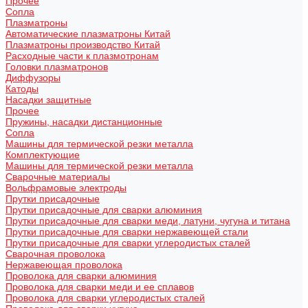
Прочее
Сопла
Плазматроны
Автоматические плазматроны Китай
Плазматроны производство Китай
Расходные части к плазмотронам
Головки плазматронов
Диффузоры
Катоды
Насадки защитные
Прочее
Пружины, насадки дистанционные
Сопла
Машины для термической резки металла
Комплектующие
Машины для термической резки металла
Сварочные материалы
Вольфрамовые электроды
Прутки присадочные
Прутки присадочные для сварки алюминия
Прутки присадочные для сварки меди, латуни, чугуна и титана
Прутки присадочные для сварки нержавеющей стали
Прутки присадочные для сварки углеродистых сталей
Сварочная проволока
Нержавеющая проволока
Проволока для сварки алюминия
Проволока для сварки меди и ее сплавов
Проволока для сварки углеродистых сталей