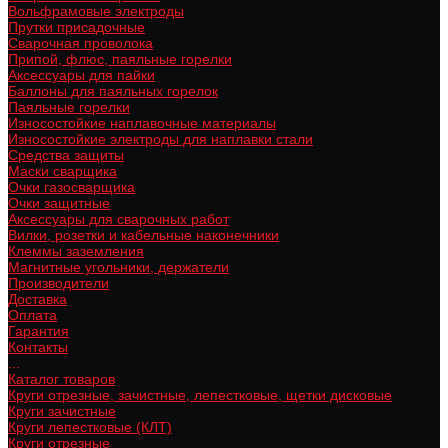
Вольфрамовые электроды
Прутки присадочные
Сварочная проволока
Припой, флюс, паяльные горелки
Аксессуары для пайки
Баллоны для паяльных горелок
Паяльные горелки
Износостойкие наплавочные материалы
Износостойкие электроды для наплавки стали
Средства защиты
Маски сварщика
Очки газосварщика
Очки защитные
Аксессуары для сварочных работ
Вилки, розетки и кабельные наконечники
Клеммы заземления
Магнитные угольники, держатели
Производители
Доставка
Оплата
Гарантия
Контакты
...
Каталог товаров
Круги отрезные, зачистные, лепестковые, щетки дисковые
Круги зачистные
Круги лепестковые (КЛТ)
Круги отрезные