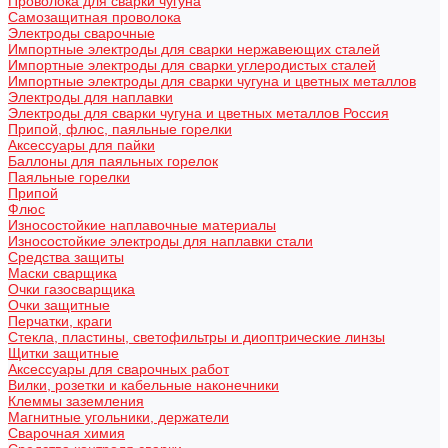
Проволока для сварки чугуна
Самозащитная проволока
Электроды сварочные
Импортные электроды для сварки нержавеющих сталей
Импортные электроды для сварки углеродистых сталей
Импортные электроды для сварки чугуна и цветных металлов
Электроды для наплавки
Электроды для сварки чугуна и цветных металлов Россия
Припой, флюс, паяльные горелки
Аксессуары для пайки
Баллоны для паяльных горелок
Паяльные горелки
Припой
Флюс
Износостойкие наплавочные материалы
Износостойкие электроды для наплавки стали
Средства защиты
Маски сварщика
Очки газосварщика
Очки защитные
Перчатки, краги
Стекла, пластины, светофильтры и диоптрические линзы
Щитки защитные
Аксессуары для сварочных работ
Вилки, розетки и кабельные наконечники
Клеммы заземления
Магнитные угольники, держатели
Сварочная химия