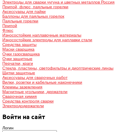
Электроды для сварки чугуна и цветных металлов Россия
Припой, флюс, паяльные горелки
Аксессуары для пайки
Баллоны для паяльных горелок
Паяльные горелки
Припой
Флюс
Износостойкие наплавочные материалы
Износостойкие электроды для наплавки стали
Средства защиты
Маски сварщика
Очки газосварщика
Очки защитные
Перчатки, краги
Стекла, пластины, светофильтры и диоптрические линзы
Щитки защитные
Аксессуары для сварочных работ
Вилки, розетки и кабельные наконечники
Клеммы заземления
Магнитные угольники, держатели
Сварочная химия
Средства контроля сварки
Электрододержатели
Войти на сайт
Логин