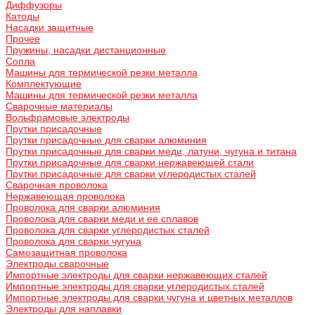
Диффузоры
Катоды
Насадки защитные
Прочее
Пружины, насадки дистанционные
Сопла
Машины для термической резки металла
Комплектующие
Машины для термической резки металла
Сварочные материалы
Вольфрамовые электроды
Прутки присадочные
Прутки присадочные для сварки алюминия
Прутки присадочные для сварки меди, латуни, чугуна и титана
Прутки присадочные для сварки нержавеющей стали
Прутки присадочные для сварки углеродистых сталей
Сварочная проволока
Нержавеющая проволока
Проволока для сварки алюминия
Проволока для сварки меди и ее сплавов
Проволока для сварки углеродистых сталей
Проволока для сварки чугуна
Самозащитная проволока
Электроды сварочные
Импортные электроды для сварки нержавеющих сталей
Импортные электроды для сварки углеродистых сталей
Импортные электроды для сварки чугуна и цветных металлов
Электроды для наплавки