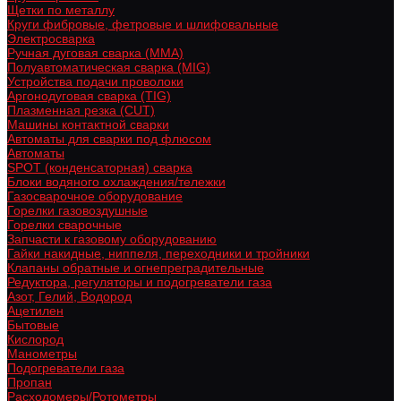
Щетки по металлу
Круги фибровые, фетровые и шлифовальные
Электросварка
Ручная дуговая сварка (MMA)
Полуавтоматическая сварка (MIG)
Устройства подачи проволоки
Аргонодуговая сварка (TIG)
Плазменная резка (CUT)
Машины контактной сварки
Автоматы для сварки под флюсом
Автоматы
SPOT (конденсаторная) сварка
Блоки водяного охлаждения/тележки
Газосварочное оборудование
Горелки газовоздушные
Горелки сварочные
Запчасти к газовому оборудованию
Гайки накидные, ниппеля, переходники и тройники
Клапаны обратные и огнепреградительные
Редуктора, регуляторы и подогреватели газа
Азот, Гелий, Водород
Ацетилен
Бытовые
Кислород
Манометры
Подогреватели газа
Пропан
Расходомеры/Ротометры