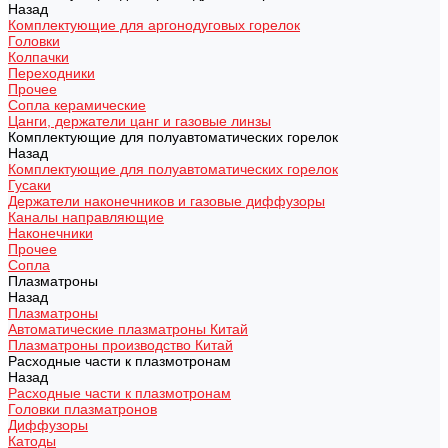
Назад
Комплектующие для аргонодуговых горелок
Головки
Колпачки
Переходники
Прочее
Сопла керамические
Цанги, держатели цанг и газовые линзы
Комплектующие для полуавтоматических горелок
Назад
Комплектующие для полуавтоматических горелок
Гусаки
Держатели наконечников и газовые диффузоры
Каналы направляющие
Наконечники
Прочее
Сопла
Плазматроны
Назад
Плазматроны
Автоматические плазматроны Китай
Плазматроны производство Китай
Расходные части к плазмотронам
Назад
Расходные части к плазмотронам
Головки плазматронов
Диффузоры
Катоды