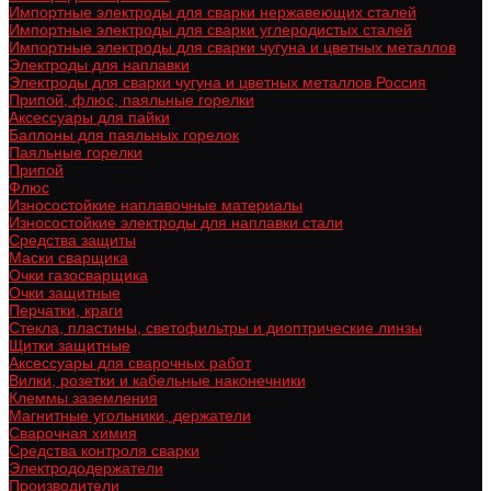
Импортные электроды для сварки нержавеющих сталей
Импортные электроды для сварки углеродистых сталей
Импортные электроды для сварки чугуна и цветных металлов
Электроды для наплавки
Электроды для сварки чугуна и цветных металлов Россия
Припой, флюс, паяльные горелки
Аксессуары для пайки
Баллоны для паяльных горелок
Паяльные горелки
Припой
Флюс
Износостойкие наплавочные материалы
Износостойкие электроды для наплавки стали
Средства защиты
Маски сварщика
Очки газосварщика
Очки защитные
Перчатки, краги
Стекла, пластины, светофильтры и диоптрические линзы
Щитки защитные
Аксессуары для сварочных работ
Вилки, розетки и кабельные наконечники
Клеммы заземления
Магнитные угольники, держатели
Сварочная химия
Средства контроля сварки
Электрододержатели
Производители