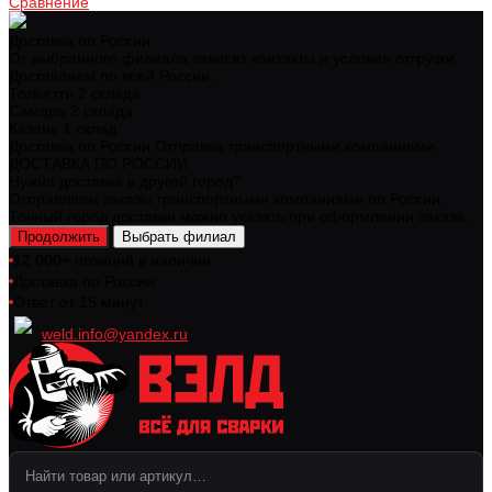
Сравнение
Доставка по России
От выбранного филиала зависят контакты и условия отгрузки.
Доставляем по всей России.
Тольятти
2 склада
Самара
2 склада
Казань
1 склад
Доставка по России
Отправка транспортными компаниями
ДОСТАВКА ПО РОССИИ
Нужна доставка в другой город?
Отправляем заказы транспортными компаниями по России.
Точный город доставки можно указать при оформлении заказа.
Продолжить
Выбрать филиал
12 000+ позиций в наличии
Доставка по России
Ответ от 15 минут
weld.info@yandex.ru