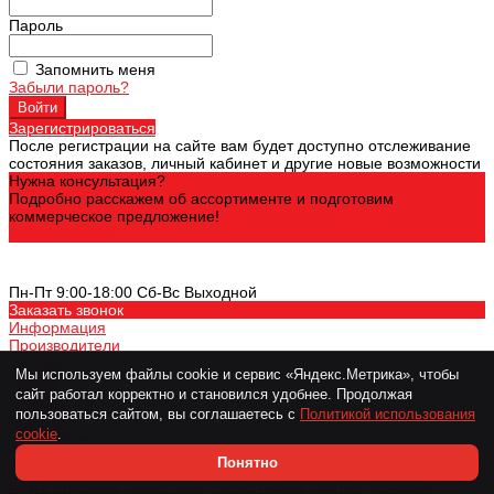
Пароль
Запомнить меня
Забыли пароль?
Войти
Зарегистрироваться
После регистрации на сайте вам будет доступно отслеживание
состояния заказов, личный кабинет и другие новые возможности
Нужна консультация?
Подробно расскажем об ассортименте и подготовим
коммерческое предложение!
Задать вопрос
+7 (8482) 31-55-11
Пн-Пт 9:00-18:00 Cб-Вс Выходной
Заказать звонок
Информация
Производители
Доставка
Мы используем файлы cookie и сервис «Яндекс.Метрика», чтобы
Оплата
сайт работал корректно и становился удобнее. Продолжая
Гарантия
пользоваться сайтом, вы соглашаетесь с
Политикой использования
Контакты
Политика конфиденциальности
cookie
.
Карта сайта
Понятно
Каталог
Круги отрезные, зачистные, лепестковые, щетки дисковые