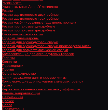
Углекислота
Универсальные Аргон/Углекислота
Резаки
Резаки ацетиленовые двухтрубные
Резаки ацетиленовые трехтрубные
Резаки комбинированные (ацетилен, пропан)
Резаки пропановые двухтрубные
Резаки пропановые трехтрубные
Рукав для газовой сварки
Горелки, плазматроны
Горелки для аргонодуговой сварки
Горелки для аргонодуговой сварки производство Китай
Горелки для полуавтоматической сварки
Комплектующие для аргонодуговых горелок
Головки
Колпачки
Переходники
Прочее
Сопла керамические
Цанги, держатели цанг и газовые линзы
Комплектующие для полуавтоматических горелок
Гусаки
Держатели наконечников и газовые диффузоры
Каналы направляющие
Наконечники
Прочее
Сопла
Плазматроны