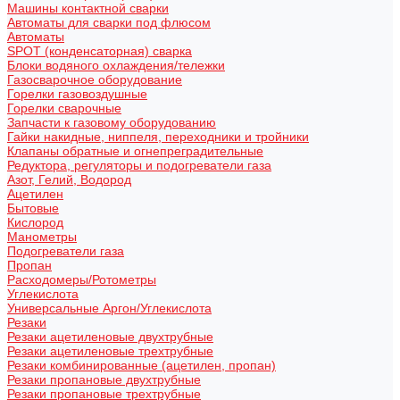
Машины контактной сварки
Автоматы для сварки под флюсом
Автоматы
SPOT (конденсаторная) сварка
Блоки водяного охлаждения/тележки
Газосварочное оборудование
Горелки газовоздушные
Горелки сварочные
Запчасти к газовому оборудованию
Гайки накидные, ниппеля, переходники и тройники
Клапаны обратные и огнепреградительные
Редуктора, регуляторы и подогреватели газа
Азот, Гелий, Водород
Ацетилен
Бытовые
Кислород
Манометры
Подогреватели газа
Пропан
Расходомеры/Ротометры
Углекислота
Универсальные Аргон/Углекислота
Резаки
Резаки ацетиленовые двухтрубные
Резаки ацетиленовые трехтрубные
Резаки комбинированные (ацетилен, пропан)
Резаки пропановые двухтрубные
Резаки пропановые трехтрубные