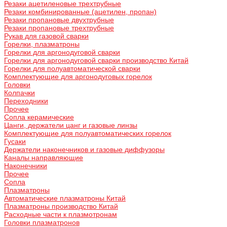
Резаки ацетиленовые трехтрубные
Резаки комбинированные (ацетилен, пропан)
Резаки пропановые двухтрубные
Резаки пропановые трехтрубные
Рукав для газовой сварки
Горелки, плазматроны
Горелки для аргонодуговой сварки
Горелки для аргонодуговой сварки производство Китай
Горелки для полуавтоматической сварки
Комплектующие для аргонодуговых горелок
Головки
Колпачки
Переходники
Прочее
Сопла керамические
Цанги, держатели цанг и газовые линзы
Комплектующие для полуавтоматических горелок
Гусаки
Держатели наконечников и газовые диффузоры
Каналы направляющие
Наконечники
Прочее
Сопла
Плазматроны
Автоматические плазматроны Китай
Плазматроны производство Китай
Расходные части к плазмотронам
Головки плазматронов