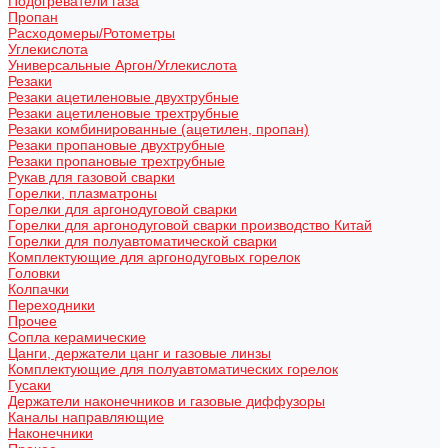
Подогреватели газа
Пропан
Расходомеры/Ротометры
Углекислота
Универсальные Аргон/Углекислота
Резаки
Резаки ацетиленовые двухтрубные
Резаки ацетиленовые трехтрубные
Резаки комбинированные (ацетилен, пропан)
Резаки пропановые двухтрубные
Резаки пропановые трехтрубные
Рукав для газовой сварки
Горелки, плазматроны
Горелки для аргонодуговой сварки
Горелки для аргонодуговой сварки производство Китай
Горелки для полуавтоматической сварки
Комплектующие для аргонодуговых горелок
Головки
Колпачки
Переходники
Прочее
Сопла керамические
Цанги, держатели цанг и газовые линзы
Комплектующие для полуавтоматических горелок
Гусаки
Держатели наконечников и газовые диффузоры
Каналы направляющие
Наконечники