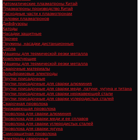
Автоматические плазматроны Китай
Плазматроны производство Китай
Расходные части к плазмотронам
Головки плазматронов
Диффузоры
Катоды
Насадки защитные
Прочее
Пружины, насадки дистанционные
Сопла
Машины для термической резки металла
Комплектующие
Машины для термической резки металла
Сварочные материалы
Вольфрамовые электроды
Прутки присадочные
Прутки присадочные для сварки алюминия
Прутки присадочные для сварки меди, латуни, чугуна и титана
Прутки присадочные для сварки нержавеющей стали
Прутки присадочные для сварки углеродистых сталей
Сварочная проволока
Нержавеющая проволока
Проволока для сварки алюминия
Проволока для сварки меди и ее сплавов
Проволока для сварки углеродистых сталей
Проволока для сварки чугуна
Самозащитная проволока
Электроды сварочные