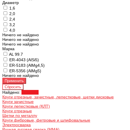
Диаметр
1,6
2,0
2,4
3,2
4,0
Ничего не найдено
Ничего не найдено
Ничего не найдено
Марка
AL 99.7
ER-4043 (AlSi5)
ER-5183 (AlMg4,5)
ER-5356 (AlMg5)
Ничего не найдено
Найдено:
Показать
Круги отрезные, зачистные, лепестковые, щетки дисковые
Круги зачистные
Круги лепестковые (КЛТ)
Круги отрезные
Щетки по металлу
Круги фибровые, фетровые и шлифовальные
Электросварка
Ручная дуговая сварка (MMA)