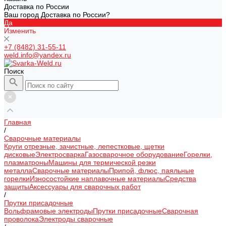
Доставка по России
Ваш город Доставка по России?
Да
Изменить
+7 (8482) 31-55-11
weld.info@yandex.ru
Поиск
Главная
/
Сварочные материалы
Круги отрезные, зачистные, лепестковые, щетки
дисковые
Электросварка
Газосварочное оборудование
Горелки,
плазматроны
Машины для термической резки
металла
Сварочные материалы
Припой, флюс, паяльные
горелки
Износостойкие наплавочные материалы
Средства
защиты
Аксессуары для сварочных работ
/
Прутки присадочные
Вольфрамовые электроды
Прутки присадочные
Сварочная
проволока
Электроды сварочные