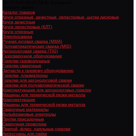
Пн-Пт 9:00-18:00 Cб-Вс Выходной
Заказать звонок
Каталог товаров
Круги отрезные, зачистные, лепестковые, щетки дисковые
Круги зачистные
Круги лепестковые (КЛТ)
Круги отрезные
Электросварка
Ручная дуговая сварка (MMA)
Полуавтоматическая сварка (MIG)
Аргонодуговая сварка (TIG)
Газосварочное оборудование
Горелки газовоздушные
Горелки сварочные
Запчасти к газовому оборудованию
Горелки, плазматроны
Горелки для аргонодуговой сварки
Горелки для полуавтоматической сварки
Комплектующие для аргонодуговых горелок
Машины для термической резки металла
Комплектующие
Машины для термической резки металла
Сварочные материалы
Вольфрамовые электроды
Прутки присадочные
Сварочная проволока
Припой, флюс, паяльные горелки
Аксессуары для пайки