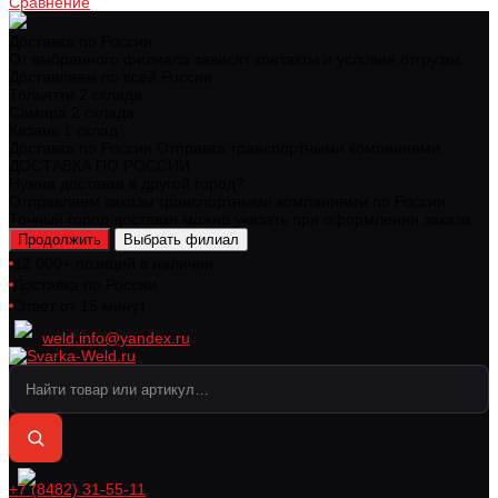
Сравнение
Доставка по России
От выбранного филиала зависят контакты и условия отгрузки.
Доставляем по всей России.
Тольятти
2 склада
Самара
2 склада
Казань
1 склад
Доставка по России
Отправка транспортными компаниями
ДОСТАВКА ПО РОССИИ
Нужна доставка в другой город?
Отправляем заказы транспортными компаниями по России.
Точный город доставки можно указать при оформлении заказа.
Продолжить
Выбрать филиал
12 000+ позиций в наличии
Доставка по России
Ответ от 15 минут
weld.info@yandex.ru
+7 (8482) 31-55-11