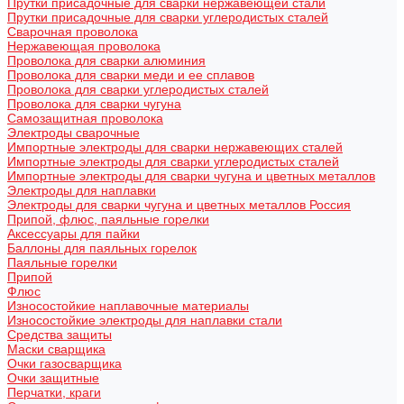
Прутки присадочные для сварки нержавеющей стали
Прутки присадочные для сварки углеродистых сталей
Сварочная проволока
Нержавеющая проволока
Проволока для сварки алюминия
Проволока для сварки меди и ее сплавов
Проволока для сварки углеродистых сталей
Проволока для сварки чугуна
Самозащитная проволока
Электроды сварочные
Импортные электроды для сварки нержавеющих сталей
Импортные электроды для сварки углеродистых сталей
Импортные электроды для сварки чугуна и цветных металлов
Электроды для наплавки
Электроды для сварки чугуна и цветных металлов Россия
Припой, флюс, паяльные горелки
Аксессуары для пайки
Баллоны для паяльных горелок
Паяльные горелки
Припой
Флюс
Износостойкие наплавочные материалы
Износостойкие электроды для наплавки стали
Средства защиты
Маски сварщика
Очки газосварщика
Очки защитные
Перчатки, краги