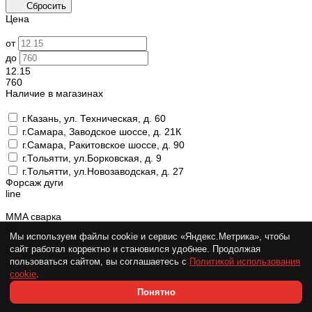
Сбросить
Цена
от
до
12.15
760
Наличие в магазинах
г.Казань, ул. Техническая, д. 60
г.Самара, Заводское шоссе, д. 21К
г.Самара, Ракитовское шоссе, д. 90
г.Тольятти, ул.Борковская, д. 9
г.Тольятти, ул.Новозаводская, д. 27
Форсаж дуги
line
MMA сварка
line
Мы используем файлы cookie и сервис «Яндекс.Метрика», чтобы
сайт работал корректно и становился удобнее. Продолжая
Горячий старт
line
пользоваться сайтом, вы соглашаетесь с
Политикой использования
cookie
.
TIG Сварка
Понятно
line