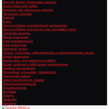
Припой, флюс, паяльные горелки
Аксессуары для пайки
Баллоны для паяльных горелок
Паяльные горелки
Припой
Флюс
Износостойкие наплавочные материалы
Износостойкие электроды для наплавки стали
Средства защиты
Маски сварщика
Очки газосварщика
Очки защитные
Перчатки, краги
Стекла, пластины, светофильтры и диоптрические линзы
Щитки защитные
Аксессуары для сварочных работ
Вилки, розетки и кабельные наконечники
Клеммы заземления
Магнитные угольники, держатели
Сварочная химия
Средства контроля сварки
Электрододержатели
Производители
Доставка
Оплата
Гарантия
Контакты