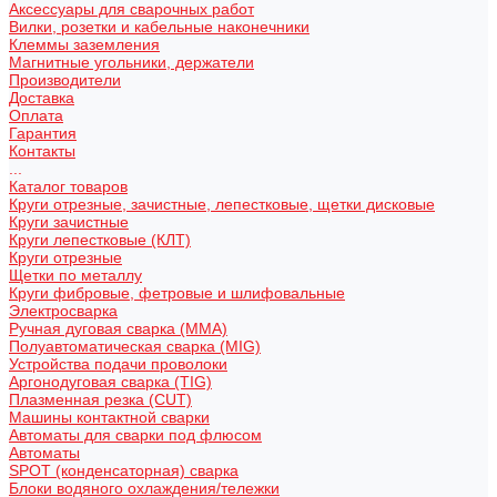
Аксессуары для сварочных работ
Вилки, розетки и кабельные наконечники
Клеммы заземления
Магнитные угольники, держатели
Производители
Доставка
Оплата
Гарантия
Контакты
...
Каталог товаров
Круги отрезные, зачистные, лепестковые, щетки дисковые
Круги зачистные
Круги лепестковые (КЛТ)
Круги отрезные
Щетки по металлу
Круги фибровые, фетровые и шлифовальные
Электросварка
Ручная дуговая сварка (MMA)
Полуавтоматическая сварка (MIG)
Устройства подачи проволоки
Аргонодуговая сварка (TIG)
Плазменная резка (CUT)
Машины контактной сварки
Автоматы для сварки под флюсом
Автоматы
SPOT (конденсаторная) сварка
Блоки водяного охлаждения/тележки