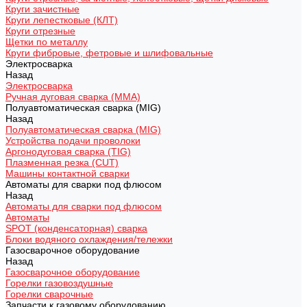
Круги зачистные
Круги лепестковые (КЛТ)
Круги отрезные
Щетки по металлу
Круги фибровые, фетровые и шлифовальные
Электросварка
Назад
Электросварка
Ручная дуговая сварка (MMA)
Полуавтоматическая сварка (MIG)
Назад
Полуавтоматическая сварка (MIG)
Устройства подачи проволоки
Аргонодуговая сварка (TIG)
Плазменная резка (CUT)
Машины контактной сварки
Автоматы для сварки под флюсом
Назад
Автоматы для сварки под флюсом
Автоматы
SPOT (конденсаторная) сварка
Блоки водяного охлаждения/тележки
Газосварочное оборудование
Назад
Газосварочное оборудование
Горелки газовоздушные
Горелки сварочные
Запчасти к газовому оборудованию