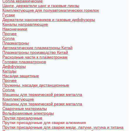
Сопла керамические
Цанги, держатели цанг и газовые линзы
Комплектующие для полуавтоматических горелок
Гусаки
Держатели наконечников и газовые диффузоры
Каналы направляющие
Наконечники
Прочее
Сопла
Плазматроны
Автоматические плазматроны Китай
Плазматроны производство Китай
Расходные части к плазмотронам
Головки плазматронов
Диффузоры
Катоды
Насадки защитные
Прочее
Пружины, насадки дистанционные
Сопла
Машины для термической резки металла
Комплектующие
Машины для термической резки металла
Сварочные материалы
Вольфрамовые электроды
Прутки присадочные
Прутки присадочные для сварки алюминия
Прутки присадочные для сварки меди, латуни, чугуна и титана