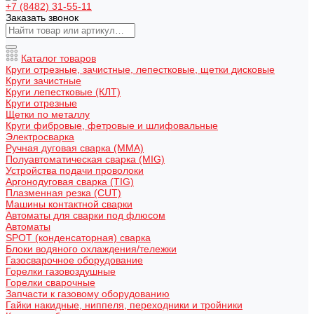
+7 (8482) 31-55-11
Заказать звонок
Каталог товаров
Круги отрезные, зачистные, лепестковые, щетки дисковые
Круги зачистные
Круги лепестковые (КЛТ)
Круги отрезные
Щетки по металлу
Круги фибровые, фетровые и шлифовальные
Электросварка
Ручная дуговая сварка (MMA)
Полуавтоматическая сварка (MIG)
Устройства подачи проволоки
Аргонодуговая сварка (TIG)
Плазменная резка (CUT)
Машины контактной сварки
Автоматы для сварки под флюсом
Автоматы
SPOT (конденсаторная) сварка
Блоки водяного охлаждения/тележки
Газосварочное оборудование
Горелки газовоздушные
Горелки сварочные
Запчасти к газовому оборудованию
Гайки накидные, ниппеля, переходники и тройники