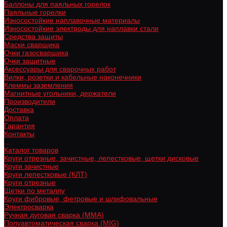
Баллоны для паяльных горелок
Паяльные горелки
Износостойкие наплавочные материалы
Износостойкие электроды для наплавки стали
Средства защиты
Маски сварщика
Очки газосварщика
Очки защитные
Аксессуары для сварочных работ
Вилки, розетки и кабельные наконечники
Клеммы заземления
Магнитные угольники, держатели
Производители
Доставка
Оплата
Гарантия
Контакты
...
Каталог товаров
Круги отрезные, зачистные, лепестковые, щетки дисковые
Круги зачистные
Круги лепестковые (КЛТ)
Круги отрезные
Щетки по металлу
Круги фибровые, фетровые и шлифовальные
Электросварка
Ручная дуговая сварка (MMA)
Полуавтоматическая сварка (MIG)