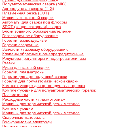
Полуавтоматическая сварка (MIG)
Аргонодуговая сварка (TIG)
Плазменная резка (CUT)
Машины контактной сварки
Автоматы для сварки под флюсом
SPOT (конденсаторная) сварка
Блоки водяного охлаждения/тележки
Газосварочное оборудование
Горелки газовоздушные
Горелки сварочные
Запчасти к газовому оборудованию
Клапаны обратные и огнепреградительные
Редуктора, регуляторы и подогреватели газа
Резаки
Рукав для газовой сварки
Горелки, плазматроны
Горелки для аргонодуговой сварки
Горелки для полуавтоматической сварки
Комплектующие для аргонодуговых горелок
Комплектующие для полуавтоматических горелок
Плазматроны
Расходные части к плазмотронам
Машины для термической резки металла
Комплектующие
Машины для термической резки металла
Сварочные материалы
Вольфрамовые электроды
Прутки присадочные