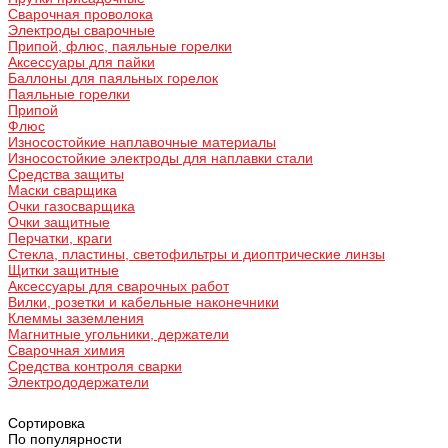
Сварочная проволока
Электроды сварочные
Припой, флюс, паяльные горелки
Аксессуары для пайки
Баллоны для паяльных горелок
Паяльные горелки
Припой
Флюс
Износостойкие наплавочные материалы
Износостойкие электроды для наплавки стали
Средства защиты
Маски сварщика
Очки газосварщика
Очки защитные
Перчатки, краги
Стекла, пластины, светофильтры и диоптрические линзы
Щитки защитные
Аксессуары для сварочных работ
Вилки, розетки и кабельные наконечники
Клеммы заземления
Магнитные угольники, держатели
Сварочная химия
Средства контроля сварки
Электрододержатели
Сортировка
По популярности