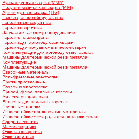
Ручная дуговая сварка (MMA)
Полуавтоматическая сварка (MIG)
Аргонодуговая сварка (TIG)
Газосварочное оборудование
Горелки газовоздушные
Горелки сварочные
Запчасти к газовому оборудованию
Горелки, плазматроны
Горелки для аргонодуговой сварки
Горелки для полуавтоматической сварки
Комплектующие для аргонодуговых горелок
Машины для термической резки металла
Комплектующие
Машины для термической резки металла
Сварочные материалы
Вольфрамовые электроды
Прутки присадочные
Сварочная проволока
Припой, флюс, паяльные горелки
Аксессуары для пайки
Баллоны для паяльных горелок
Паяльные горелки
Износостойкие наплавочные материалы
Износостойкие электроды для наплавки стали
Средства защиты
Маски сварщика
Очки газосварщика
Очки защитные