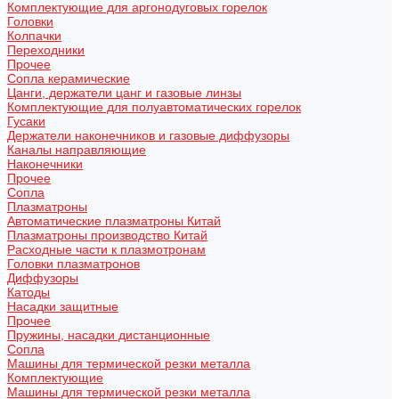
Комплектующие для аргонодуговых горелок
Головки
Колпачки
Переходники
Прочее
Сопла керамические
Цанги, держатели цанг и газовые линзы
Комплектующие для полуавтоматических горелок
Гусаки
Держатели наконечников и газовые диффузоры
Каналы направляющие
Наконечники
Прочее
Сопла
Плазматроны
Автоматические плазматроны Китай
Плазматроны производство Китай
Расходные части к плазмотронам
Головки плазматронов
Диффузоры
Катоды
Насадки защитные
Прочее
Пружины, насадки дистанционные
Сопла
Машины для термической резки металла
Комплектующие
Машины для термической резки металла