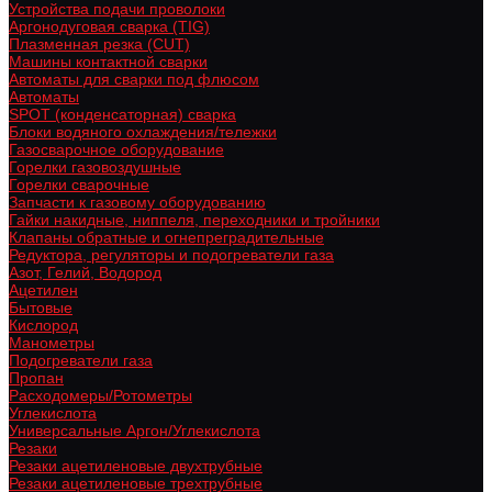
Устройства подачи проволоки
Аргонодуговая сварка (TIG)
Плазменная резка (CUT)
Машины контактной сварки
Автоматы для сварки под флюсом
Автоматы
SPOT (конденсаторная) сварка
Блоки водяного охлаждения/тележки
Газосварочное оборудование
Горелки газовоздушные
Горелки сварочные
Запчасти к газовому оборудованию
Гайки накидные, ниппеля, переходники и тройники
Клапаны обратные и огнепреградительные
Редуктора, регуляторы и подогреватели газа
Азот, Гелий, Водород
Ацетилен
Бытовые
Кислород
Манометры
Подогреватели газа
Пропан
Расходомеры/Ротометры
Углекислота
Универсальные Аргон/Углекислота
Резаки
Резаки ацетиленовые двухтрубные
Резаки ацетиленовые трехтрубные