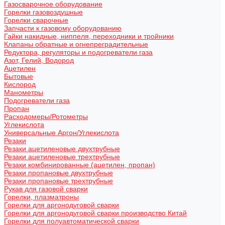
Газосварочное оборудование
Горелки газовоздушные
Горелки сварочные
Запчасти к газовому оборудованию
Гайки накидные, ниппеля, переходники и тройники
Клапаны обратные и огнепреградительные
Редуктора, регуляторы и подогреватели газа
Азот, Гелий, Водород
Ацетилен
Бытовые
Кислород
Манометры
Подогреватели газа
Пропан
Расходомеры/Ротометры
Углекислота
Универсальные Аргон/Углекислота
Резаки
Резаки ацетиленовые двухтрубные
Резаки ацетиленовые трехтрубные
Резаки комбинированные (ацетилен, пропан)
Резаки пропановые двухтрубные
Резаки пропановые трехтрубные
Рукав для газовой сварки
Горелки, плазматроны
Горелки для аргонодуговой сварки
Горелки для аргонодуговой сварки производство Китай
Горелки для полуавтоматической сварки