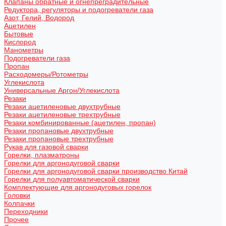
Клапаны обратные и огнепреградительные
Редуктора, регуляторы и подогреватели газа
Азот, Гелий, Водород
Ацетилен
Бытовые
Кислород
Манометры
Подогреватели газа
Пропан
Расходомеры/Ротометры
Углекислота
Универсальные Аргон/Углекислота
Резаки
Резаки ацетиленовые двухтрубные
Резаки ацетиленовые трехтрубные
Резаки комбинированные (ацетилен, пропан)
Резаки пропановые двухтрубные
Резаки пропановые трехтрубные
Рукав для газовой сварки
Горелки, плазматроны
Горелки для аргонодуговой сварки
Горелки для аргонодуговой сварки производство Китай
Горелки для полуавтоматической сварки
Комплектующие для аргонодуговых горелок
Головки
Колпачки
Переходники
Прочее