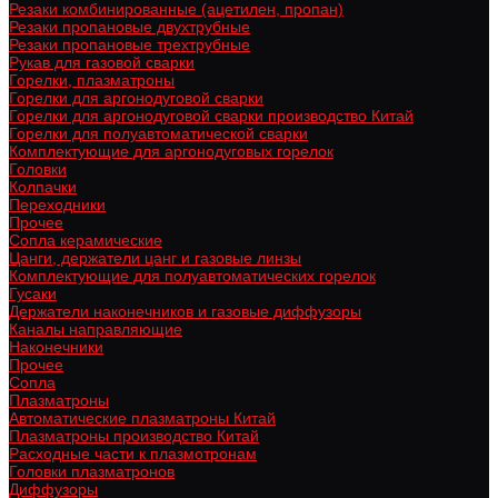
Резаки комбинированные (ацетилен, пропан)
Резаки пропановые двухтрубные
Резаки пропановые трехтрубные
Рукав для газовой сварки
Горелки, плазматроны
Горелки для аргонодуговой сварки
Горелки для аргонодуговой сварки производство Китай
Горелки для полуавтоматической сварки
Комплектующие для аргонодуговых горелок
Головки
Колпачки
Переходники
Прочее
Сопла керамические
Цанги, держатели цанг и газовые линзы
Комплектующие для полуавтоматических горелок
Гусаки
Держатели наконечников и газовые диффузоры
Каналы направляющие
Наконечники
Прочее
Сопла
Плазматроны
Автоматические плазматроны Китай
Плазматроны производство Китай
Расходные части к плазмотронам
Головки плазматронов
Диффузоры