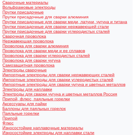
Сварочные материалы
Вольфрамовые электроды
Прутки присадочные
Прутки присадочные для сварки алюминия
Прутки присадочные для сварки меди, латуни, чугуна и титана
Прутки присадочные для сварки нержавеющей стали
Прутки присадочные для сварки углеродистых сталей
Сварочная проволока
Нержавеющая проволока
Проволока для сварки алюминия
Проволока для сварки меди и ее сплавов
Проволока для сварки углеродистых сталей
Проволока для сварки чугуна
Самозащитная проволока
Электроды сварочные
Импортные электроды для сварки нержавеющих сталей
Импортные электроды для сварки углеродистых сталей
Импортные электроды для сварки чугуна и цветных металлов
Электроды для наплавки
Электроды для сварки чугуна и цветных металлов Россия
Припой, флюс, паяльные горелки
Аксессуары для пайки
Баллоны для паяльных горелок
Паяльные горелки
Припой
Флюс
Износостойкие наплавочные материалы
Износостойкие электроды для наплавки стали