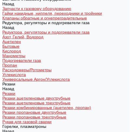
Назад
Запчасти к газовому оборудованию
Гайки накидные, ниппеля, переходники и тройники
Клапаны обратные и огнепреградительные
Редуктора, регуляторы и подогреватели газа
Назад
Редуктора, регуляторы и подогреватели газа
Азот, Гелий, Водород
Ацетилен
Бытовые
Кислород
Манометры
Подогреватели газа
Пропан
Расходомеры/Ротометры
Углекислота
Универсальные Аргон/Углекислота
Резаки
Назад
Резаки
Резаки ацетиленовые двухтрубные
Резаки ацетиленовые трехтрубные
Резаки комбинированные (ацетилен, пропан)
Резаки пропановые двухтрубные
Резаки пропановые трехтрубные
Рукав для газовой сварки
Горелки, плазматроны
Назад