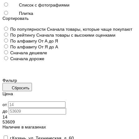
Список с фотографиями
Плитка
Сортировать
По популярности
Сначала товары, которые чаще покупают
По рейтингу
Сначала товары с высокими оценками
По алфавиту
От А до Я
По алфавиту
От Я до А
Сначала дешевле
Сначала дороже
Фильтр
Сбросить
Цена
от
до
14
53609
Наличие в магазинах
г.Казань, ул. Техническая, д. 60