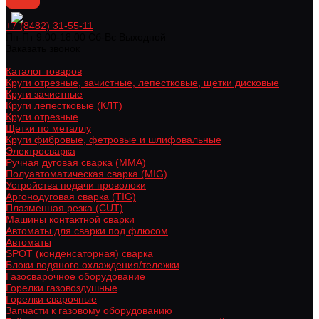
+7 (8482) 31-55-11
Пн-Пт 9:00-18:00 Cб-Вс Выходной
Заказать звонок
...
Каталог товаров
Круги отрезные, зачистные, лепестковые, щетки дисковые
Круги зачистные
Круги лепестковые (КЛТ)
Круги отрезные
Щетки по металлу
Круги фибровые, фетровые и шлифовальные
Электросварка
Ручная дуговая сварка (MMA)
Полуавтоматическая сварка (MIG)
Устройства подачи проволоки
Аргонодуговая сварка (TIG)
Плазменная резка (CUT)
Машины контактной сварки
Автоматы для сварки под флюсом
Автоматы
SPOT (конденсаторная) сварка
Блоки водяного охлаждения/тележки
Газосварочное оборудование
Горелки газовоздушные
Горелки сварочные
Запчасти к газовому оборудованию