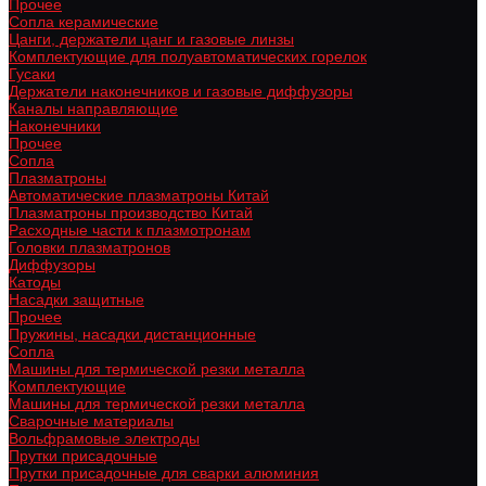
Прочее
Сопла керамические
Цанги, держатели цанг и газовые линзы
Комплектующие для полуавтоматических горелок
Гусаки
Держатели наконечников и газовые диффузоры
Каналы направляющие
Наконечники
Прочее
Сопла
Плазматроны
Автоматические плазматроны Китай
Плазматроны производство Китай
Расходные части к плазмотронам
Головки плазматронов
Диффузоры
Катоды
Насадки защитные
Прочее
Пружины, насадки дистанционные
Сопла
Машины для термической резки металла
Комплектующие
Машины для термической резки металла
Сварочные материалы
Вольфрамовые электроды
Прутки присадочные
Прутки присадочные для сварки алюминия