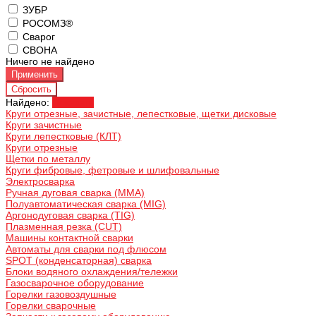
ЗУБР
РОСОМЗ®
Сварог
СВОНА
Ничего не найдено
Найдено:
Показать
Круги отрезные, зачистные, лепестковые, щетки дисковые
Круги зачистные
Круги лепестковые (КЛТ)
Круги отрезные
Щетки по металлу
Круги фибровые, фетровые и шлифовальные
Электросварка
Ручная дуговая сварка (MMA)
Полуавтоматическая сварка (MIG)
Аргонодуговая сварка (TIG)
Плазменная резка (CUT)
Машины контактной сварки
Автоматы для сварки под флюсом
SPOT (конденсаторная) сварка
Блоки водяного охлаждения/тележки
Газосварочное оборудование
Горелки газовоздушные
Горелки сварочные