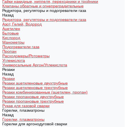
Гайки накидные, ниппеля, переходники и тройники
Клапаны обратные и огнепреградительные
Редуктора, регуляторы и подогреватели газа
Назад
Редуктора, регуляторы и подогреватели газа
Азот, Гелий, Водород
Ацетилен
Бытовые
Кислород
Манометры
Подогреватели газа
Пропан
Расходомеры/Ротометры
Углекислота
Универсальные Аргон/Углекислота
Резаки
Назад
Резаки
Резаки ацетиленовые двухтрубные
Резаки ацетиленовые трехтрубные
Резаки комбинированные (ацетилен, пропан)
Резаки пропановые двухтрубные
Резаки пропановые трехтрубные
Рукав для газовой сварки
Горелки, плазматроны
Назад
Горелки, плазматроны
Горелки для аргонодуговой сварки