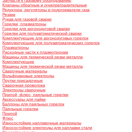
Запчасти к газовому оборудованию
Клапаны обратные и огнепреградительные
Редуктора, регуляторы и подогреватели газа
Резаки
Рукав для газовой сварки
Горелки, плазматроны
Горелки для аргонодуговой сварки
Горелки для полуавтоматической сварки
Комплектующие для аргонодуговых горелок
Комплектующие для полуавтоматических горелок
Плазматроны
Расходные части к плазмотронам
Машины для термической резки металла
Комплектующие
Машины для термической резки металла
Сварочные материалы
Вольфрамовые электроды
Прутки присадочные
Сварочная проволока
Электроды сварочные
Припой, флюс, паяльные горелки
Аксессуары для пайки
Баллоны для паяльных горелок
Паяльные горелки
Припой
Флюс
Износостойкие наплавочные материалы
Износостойкие электроды для наплавки стали