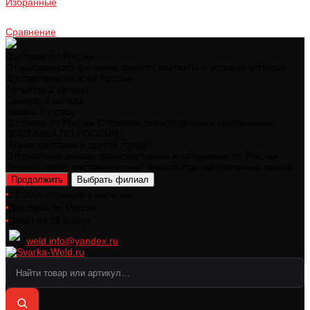
Избранные
Сравнение
Доставка по России
От выбранного филиала зависят контакты и условия отгрузки.
Доставляем по всей России.
Тольятти
2 склада
Самара
2 склада
Казань
1 склад
Доставка по России
Отправка транспортными компаниями
ДОСТАВКА ПО РОССИИ
Нужна доставка в другой город?
Отправляем заказы транспортными компаниями по России.
Точный город доставки можно указать при оформлении заказа.
Продолжить
Выбрать филиал
12 000+ позиций в наличии
Доставка по России
Ответ от 15 минут
weld.info@yandex.ru