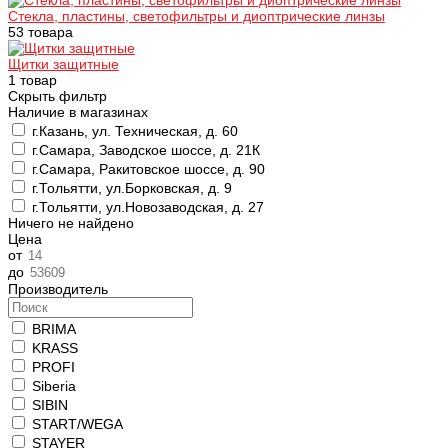
Стекла, пластины, светофильтры и диоптрические линзы
53 товара
Щитки защитные
1 товар
Скрыть фильтр
Наличие в магазинах
г.Казань, ул. Техническая, д. 60
г.Самара, Заводское шоссе, д. 21К
г.Самара, Ракитовское шоссе, д. 90
г.Тольятти, ул.Борковская, д. 9
г.Тольятти, ул.Новозаводская, д. 27
Ничего не найдено
Цена
от
до
Производитель
BRIMA
KRASS
PROFI
Siberia
SIBIN
START/WEGA
STAYER