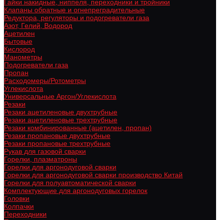
Гайки накидные, ниппеля, переходники и тройники
Клапаны обратные и огнепреградительные
Редуктора, регуляторы и подогреватели газа
Азот, Гелий, Водород
Ацетилен
Бытовые
Кислород
Манометры
Подогреватели газа
Пропан
Расходомеры/Ротометры
Углекислота
Универсальные Аргон/Углекислота
Резаки
Резаки ацетиленовые двухтрубные
Резаки ацетиленовые трехтрубные
Резаки комбинированные (ацетилен, пропан)
Резаки пропановые двухтрубные
Резаки пропановые трехтрубные
Рукав для газовой сварки
Горелки, плазматроны
Горелки для аргонодуговой сварки
Горелки для аргонодуговой сварки производство Китай
Горелки для полуавтоматической сварки
Комплектующие для аргонодуговых горелок
Головки
Колпачки
Переходники