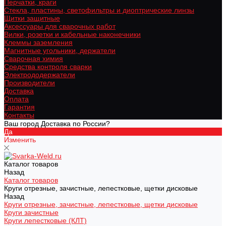
Перчатки, краги
Стекла, пластины, светофильтры и диоптрические линзы
Щитки защитные
Аксессуары для сварочных работ
Вилки, розетки и кабельные наконечники
Клеммы заземления
Магнитные угольники, держатели
Сварочная химия
Средства контроля сварки
Электрододержатели
Производители
Доставка
Оплата
Гарантия
Контакты
Ваш город Доставка по России?
Да
Изменить
Каталог товаров
Назад
Каталог товаров
Круги отрезные, зачистные, лепестковые, щетки дисковые
Назад
Круги отрезные, зачистные, лепестковые, щетки дисковые
Круги зачистные
Круги лепестковые (КЛТ)