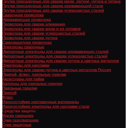
Прутки присадочные для сварки меди, латуни, чугуна и титана
Прутки присадочные для сварки нержавеющей стали
Прутки присадочные для сварки углеродистых сталей
Сварочная проволока
Нержавеющая проволока
Проволока для сварки алюминия
Проволока для сварки меди и ее сплавов
Проволока для сварки углеродистых сталей
Проволока для сварки чугуна
Самозащитная проволока
Электроды сварочные
Импортные электроды для сварки нержавеющих сталей
Импортные электроды для сварки углеродистых сталей
Импортные электроды для сварки чугуна и цветных металлов
Электроды для наплавки
Электроды для сварки чугуна и цветных металлов Россия
Припой, флюс, паяльные горелки
Аксессуары для пайки
Баллоны для паяльных горелок
Паяльные горелки
Припой
Флюс
Износостойкие наплавочные материалы
Износостойкие электроды для наплавки стали
Средства защиты
Маски сварщика
Очки газосварщика
Очки защитные