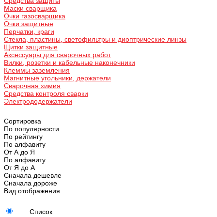
Средства защиты
Маски сварщика
Очки газосварщика
Очки защитные
Перчатки, краги
Стекла, пластины, светофильтры и диоптрические линзы
Щитки защитные
Аксессуары для сварочных работ
Вилки, розетки и кабельные наконечники
Клеммы заземления
Магнитные угольники, держатели
Сварочная химия
Средства контроля сварки
Электрододержатели
Сортировка
По популярности
По рейтингу
По алфавиту
От А до Я
По алфавиту
От Я до А
Сначала дешевле
Сначала дороже
Вид отображения
Список