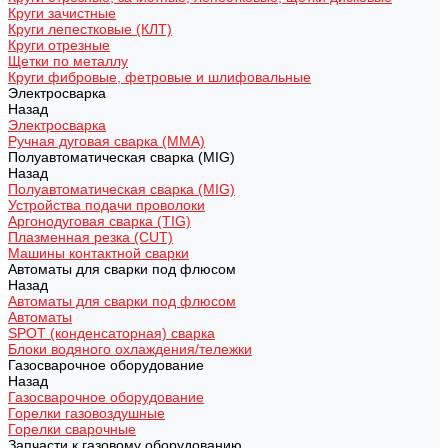
Круги зачистные
Круги лепестковые (КЛТ)
Круги отрезные
Щетки по металлу
Круги фибровые, фетровые и шлифовальные
Электросварка
Назад
Электросварка
Ручная дуговая сварка (MMA)
Полуавтоматическая сварка (MIG)
Назад
Полуавтоматическая сварка (MIG)
Устройства подачи проволоки
Аргонодуговая сварка (TIG)
Плазменная резка (CUT)
Машины контактной сварки
Автоматы для сварки под флюсом
Назад
Автоматы для сварки под флюсом
Автоматы
SPOT (конденсаторная) сварка
Блоки водяного охлаждения/тележки
Газосварочное оборудование
Назад
Газосварочное оборудование
Горелки газовоздушные
Горелки сварочные
Запчасти к газовому оборудованию