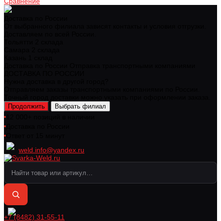
Сравнение
Доставка по России
От выбранного филиала зависят контакты и условия отгрузки.
Доставляем по всей России.
Тольятти
2 склада
Самара
2 склада
Казань
1 склад
Доставка по России
Отправка транспортными компаниями
ДОСТАВКА ПО РОССИИ
Нужна доставка в другой город?
Отправляем заказы транспортными компаниями по России.
Точный город доставки можно указать при оформлении заказа.
Продолжить
Выбрать филиал
12 000+ позиций в наличии
Доставка по России
Ответ от 15 минут
weld.info@yandex.ru
+7 (8482) 31-55-11