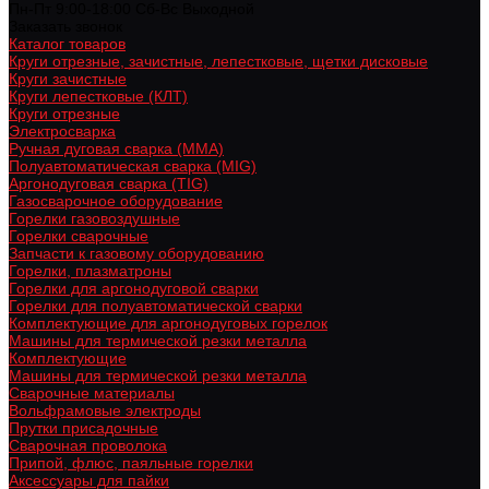
Пн-Пт 9:00-18:00 Cб-Вс Выходной
Заказать звонок
Каталог товаров
Круги отрезные, зачистные, лепестковые, щетки дисковые
Круги зачистные
Круги лепестковые (КЛТ)
Круги отрезные
Электросварка
Ручная дуговая сварка (MMA)
Полуавтоматическая сварка (MIG)
Аргонодуговая сварка (TIG)
Газосварочное оборудование
Горелки газовоздушные
Горелки сварочные
Запчасти к газовому оборудованию
Горелки, плазматроны
Горелки для аргонодуговой сварки
Горелки для полуавтоматической сварки
Комплектующие для аргонодуговых горелок
Машины для термической резки металла
Комплектующие
Машины для термической резки металла
Сварочные материалы
Вольфрамовые электроды
Прутки присадочные
Сварочная проволока
Припой, флюс, паяльные горелки
Аксессуары для пайки