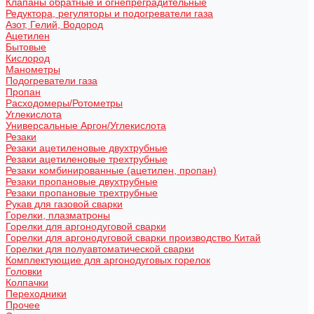
Клапаны обратные и огнепреградительные
Редуктора, регуляторы и подогреватели газа
Азот, Гелий, Водород
Ацетилен
Бытовые
Кислород
Манометры
Подогреватели газа
Пропан
Расходомеры/Ротометры
Углекислота
Универсальные Аргон/Углекислота
Резаки
Резаки ацетиленовые двухтрубные
Резаки ацетиленовые трехтрубные
Резаки комбинированные (ацетилен, пропан)
Резаки пропановые двухтрубные
Резаки пропановые трехтрубные
Рукав для газовой сварки
Горелки, плазматроны
Горелки для аргонодуговой сварки
Горелки для аргонодуговой сварки производство Китай
Горелки для полуавтоматической сварки
Комплектующие для аргонодуговых горелок
Головки
Колпачки
Переходники
Прочее