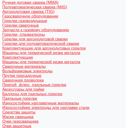
Ручная дуговая сварка (MMA)
Полуавтоматическая сварка (MIG)
Аргонодуговая сварка (TIG)
Газосварочное оборудование
Горелки газовоздушные
Горелки сварочные
Запчасти к газовому оборудованию
Горелки, плазматроны
Горелки для аргонодуговой сварки
Горелки для полуавтоматической сварки
Комплектующие для аргонодуговых горелок
Машины для термической резки металла
Комплектующие
Машины для термической резки металла
Сварочные материалы
Вольфрамовые электроды
Прутки присадочные
Сварочная проволока
Припой, флюс, паяльные горелки
Аксессуары для пайки
Баллоны для паяльных горелок
Паяльные горелки
Износостойкие наплавочные материалы
Износостойкие электроды для наплавки стали
Средства защиты
Маски сварщика
Очки газосварщика
Очки защитные