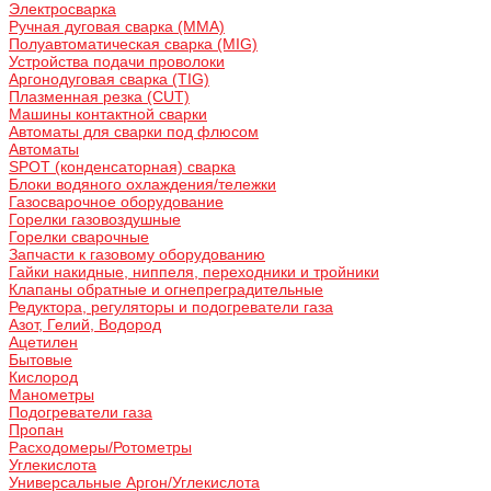
Электросварка
Ручная дуговая сварка (MMA)
Полуавтоматическая сварка (MIG)
Устройства подачи проволоки
Аргонодуговая сварка (TIG)
Плазменная резка (CUT)
Машины контактной сварки
Автоматы для сварки под флюсом
Автоматы
SPOT (конденсаторная) сварка
Блоки водяного охлаждения/тележки
Газосварочное оборудование
Горелки газовоздушные
Горелки сварочные
Запчасти к газовому оборудованию
Гайки накидные, ниппеля, переходники и тройники
Клапаны обратные и огнепреградительные
Редуктора, регуляторы и подогреватели газа
Азот, Гелий, Водород
Ацетилен
Бытовые
Кислород
Манометры
Подогреватели газа
Пропан
Расходомеры/Ротометры
Углекислота
Универсальные Аргон/Углекислота