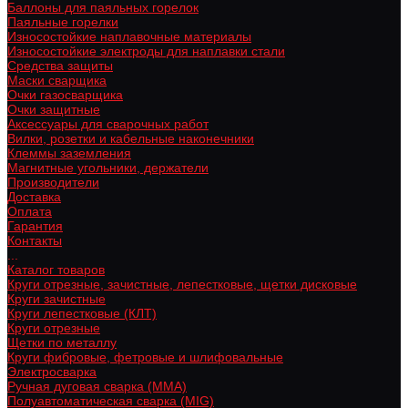
Баллоны для паяльных горелок
Паяльные горелки
Износостойкие наплавочные материалы
Износостойкие электроды для наплавки стали
Средства защиты
Маски сварщика
Очки газосварщика
Очки защитные
Аксессуары для сварочных работ
Вилки, розетки и кабельные наконечники
Клеммы заземления
Магнитные угольники, держатели
Производители
Доставка
Оплата
Гарантия
Контакты
...
Каталог товаров
Круги отрезные, зачистные, лепестковые, щетки дисковые
Круги зачистные
Круги лепестковые (КЛТ)
Круги отрезные
Щетки по металлу
Круги фибровые, фетровые и шлифовальные
Электросварка
Ручная дуговая сварка (MMA)
Полуавтоматическая сварка (MIG)