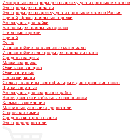
Импортные электроды для сварки чугуна и цветных металлов
Электроды для наплавки
Электроды для сварки чугуна и цветных металлов Россия
Припой, флюс, паяльные горелки
Аксессуары для пайки
Баллоны для паяльных горелок
Паяльные горелки
Припой
Флюс
Износостойкие наплавочные материалы
Износостойкие электроды для наплавки стали
Средства защиты
Маски сварщика
Очки газосварщика
Очки защитные
Перчатки, краги
Стекла, пластины, светофильтры и диоптрические линзы
Щитки защитные
Аксессуары для сварочных работ
Вилки, розетки и кабельные наконечники
Клеммы заземления
Магнитные угольники, держатели
Сварочная химия
Средства контроля сварки
Электрододержатели