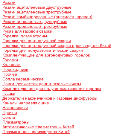
Резаки
Резаки ацетиленовые двухтрубные
Резаки ацетиленовые трехтрубные
Резаки комбинированные (ацетилен, пропан)
Резаки пропановые двухтрубные
Резаки пропановые трехтрубные
Рукав для газовой сварки
Горелки, плазматроны
Горелки для аргонодуговой сварки
Горелки для аргонодуговой сварки производство Китай
Горелки для полуавтоматической сварки
Комплектующие для аргонодуговых горелок
Головки
Колпачки
Переходники
Прочее
Сопла керамические
Цанги, держатели цанг и газовые линзы
Комплектующие для полуавтоматических горелок
Гусаки
Держатели наконечников и газовые диффузоры
Каналы направляющие
Наконечники
Прочее
Сопла
Плазматроны
Автоматические плазматроны Китай
Плазматроны производство Китай