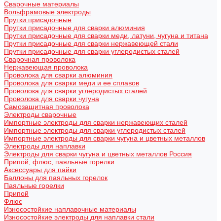
Сварочные материалы
Вольфрамовые электроды
Прутки присадочные
Прутки присадочные для сварки алюминия
Прутки присадочные для сварки меди, латуни, чугуна и титана
Прутки присадочные для сварки нержавеющей стали
Прутки присадочные для сварки углеродистых сталей
Сварочная проволока
Нержавеющая проволока
Проволока для сварки алюминия
Проволока для сварки меди и ее сплавов
Проволока для сварки углеродистых сталей
Проволока для сварки чугуна
Самозащитная проволока
Электроды сварочные
Импортные электроды для сварки нержавеющих сталей
Импортные электроды для сварки углеродистых сталей
Импортные электроды для сварки чугуна и цветных металлов
Электроды для наплавки
Электроды для сварки чугуна и цветных металлов Россия
Припой, флюс, паяльные горелки
Аксессуары для пайки
Баллоны для паяльных горелок
Паяльные горелки
Припой
Флюс
Износостойкие наплавочные материалы
Износостойкие электроды для наплавки стали