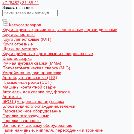
+7 (8482) 31-55-11
Заказать звонок
Каталог товаров
Круги отрезные, зачистные, лепестковые, щетки дисковые
Круги зачистные
Круги лепестковые (КЛТ)
Круги отрезные
Щетки по металлу
Круги фибровые, фетровые и шлифовальные
Электросварка
Ручная дуговая сварка (MMA)
Полуавтоматическая сварка (MIG)
Устройства подачи проволоки
Аргонодуговая сварка (TIG)
Плазменная резка (CUT)
Машины контактной сварки
Автоматы для сварки под флюсом
Автоматы
SPOT (конденсаторная) сварка
Блоки водяного охлаждения/тележки
Газосварочное оборудование
Горелки газовоздушные
Горелки сварочные
Запчасти к газовому оборудованию
Гайки накидные, ниппеля, переходники и тройники