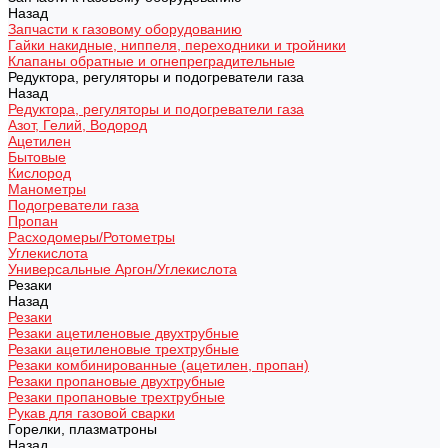
Назад
Запчасти к газовому оборудованию
Гайки накидные, ниппеля, переходники и тройники
Клапаны обратные и огнепреградительные
Редуктора, регуляторы и подогреватели газа
Назад
Редуктора, регуляторы и подогреватели газа
Азот, Гелий, Водород
Ацетилен
Бытовые
Кислород
Манометры
Подогреватели газа
Пропан
Расходомеры/Ротометры
Углекислота
Универсальные Аргон/Углекислота
Резаки
Назад
Резаки
Резаки ацетиленовые двухтрубные
Резаки ацетиленовые трехтрубные
Резаки комбинированные (ацетилен, пропан)
Резаки пропановые двухтрубные
Резаки пропановые трехтрубные
Рукав для газовой сварки
Горелки, плазматроны
Назад