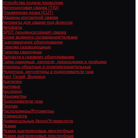
Устройства подачи проволоки
Аргонодуговая сварка (TIG)
Плазменная резка (CUT)
Машины контактной сварки
Автоматы для сварки под флюсом
Автоматы
SPOT (конденсаторная) сварка
Блоки водяного охлаждения/тележки
Газосварочное оборудование
Горелки газовоздушные
Горелки сварочные
Запчасти к газовому оборудованию
Гайки накидные, ниппеля, переходники и тройники
Клапаны обратные и огнепреградительные
Редуктора, регуляторы и подогреватели газа
Азот, Гелий, Водород
Ацетилен
Бытовые
Кислород
Манометры
Подогреватели газа
Пропан
Расходомеры/Ротометры
Углекислота
Универсальные Аргон/Углекислота
Резаки
Резаки ацетиленовые двухтрубные
Резаки ацетиленовые трехтрубные