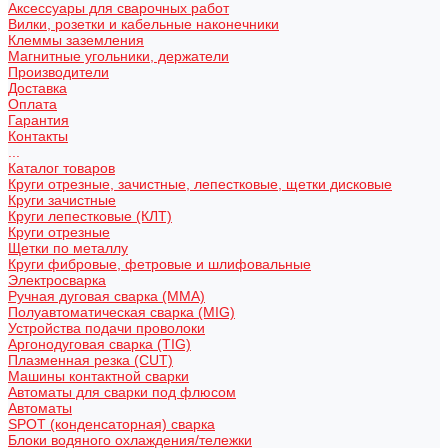
Аксессуары для сварочных работ
Вилки, розетки и кабельные наконечники
Клеммы заземления
Магнитные угольники, держатели
Производители
Доставка
Оплата
Гарантия
Контакты
...
Каталог товаров
Круги отрезные, зачистные, лепестковые, щетки дисковые
Круги зачистные
Круги лепестковые (КЛТ)
Круги отрезные
Щетки по металлу
Круги фибровые, фетровые и шлифовальные
Электросварка
Ручная дуговая сварка (MMA)
Полуавтоматическая сварка (MIG)
Устройства подачи проволоки
Аргонодуговая сварка (TIG)
Плазменная резка (CUT)
Машины контактной сварки
Автоматы для сварки под флюсом
Автоматы
SPOT (конденсаторная) сварка
Блоки водяного охлаждения/тележки