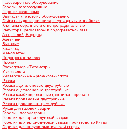
Газосварочное оборудование
Горелки газовоздушные
Горелки сварочные
Запчасти к газовому оборудованию
Гайки накидные, ниппеля, переходники и тройники
Клапаны обратные и огнепреградительные
Редуктора, регуляторы и подогреватели газа
Азот, Гелий, Водород
Ацетилен
Бытовые
Кислород
Манометры
Подогреватели газа
Пропан
Расходомеры/Ротометры
Углекислота
Универсальные Аргон/Углекислота
Резаки
Резаки ацетиленовые двухтрубные
Резаки ацетиленовые трехтрубные
Резаки комбинированные (ацетилен, пропан)
Резаки пропановые двухтрубные
Резаки пропановые трехтрубные
Рукав для газовой сварки
Горелки, плазматроны
Горелки для аргонодуговой сварки
Горелки для аргонодуговой сварки производство Китай
Горелки для полуавтоматической сварки