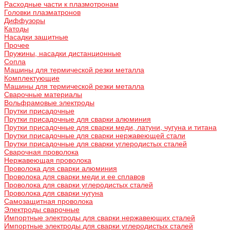
Расходные части к плазмотронам
Головки плазматронов
Диффузоры
Катоды
Насадки защитные
Прочее
Пружины, насадки дистанционные
Сопла
Машины для термической резки металла
Комплектующие
Машины для термической резки металла
Сварочные материалы
Вольфрамовые электроды
Прутки присадочные
Прутки присадочные для сварки алюминия
Прутки присадочные для сварки меди, латуни, чугуна и титана
Прутки присадочные для сварки нержавеющей стали
Прутки присадочные для сварки углеродистых сталей
Сварочная проволока
Нержавеющая проволока
Проволока для сварки алюминия
Проволока для сварки меди и ее сплавов
Проволока для сварки углеродистых сталей
Проволока для сварки чугуна
Самозащитная проволока
Электроды сварочные
Импортные электроды для сварки нержавеющих сталей
Импортные электроды для сварки углеродистых сталей