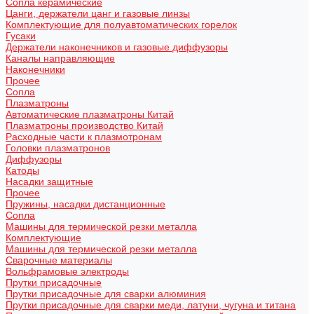
Сопла керамические
Цанги, держатели цанг и газовые линзы
Комплектующие для полуавтоматических горелок
Гусаки
Держатели наконечников и газовые диффузоры
Каналы направляющие
Наконечники
Прочее
Сопла
Плазматроны
Автоматические плазматроны Китай
Плазматроны производство Китай
Расходные части к плазмотронам
Головки плазматронов
Диффузоры
Катоды
Насадки защитные
Прочее
Пружины, насадки дистанционные
Сопла
Машины для термической резки металла
Комплектующие
Машины для термической резки металла
Сварочные материалы
Вольфрамовые электроды
Прутки присадочные
Прутки присадочные для сварки алюминия
Прутки присадочные для сварки меди, латуни, чугуна и титана