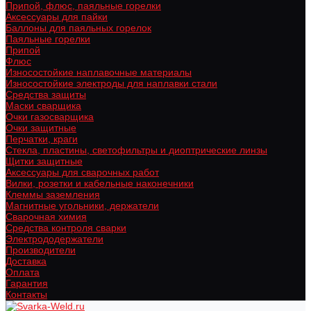
Припой, флюс, паяльные горелки
Аксессуары для пайки
Баллоны для паяльных горелок
Паяльные горелки
Припой
Флюс
Износостойкие наплавочные материалы
Износостойкие электроды для наплавки стали
Средства защиты
Маски сварщика
Очки газосварщика
Очки защитные
Перчатки, краги
Стекла, пластины, светофильтры и диоптрические линзы
Щитки защитные
Аксессуары для сварочных работ
Вилки, розетки и кабельные наконечники
Клеммы заземления
Магнитные угольники, держатели
Сварочная химия
Средства контроля сварки
Электрододержатели
Производители
Доставка
Оплата
Гарантия
Контакты