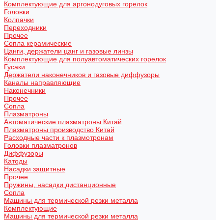
Комплектующие для аргонодуговых горелок
Головки
Колпачки
Переходники
Прочее
Сопла керамические
Цанги, держатели цанг и газовые линзы
Комплектующие для полуавтоматических горелок
Гусаки
Держатели наконечников и газовые диффузоры
Каналы направляющие
Наконечники
Прочее
Сопла
Плазматроны
Автоматические плазматроны Китай
Плазматроны производство Китай
Расходные части к плазмотронам
Головки плазматронов
Диффузоры
Катоды
Насадки защитные
Прочее
Пружины, насадки дистанционные
Сопла
Машины для термической резки металла
Комплектующие
Машины для термической резки металла