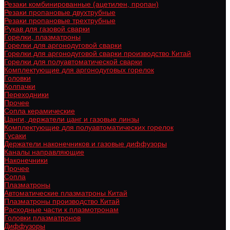
Резаки комбинированные (ацетилен, пропан)
Резаки пропановые двухтрубные
Резаки пропановые трехтрубные
Рукав для газовой сварки
Горелки, плазматроны
Горелки для аргонодуговой сварки
Горелки для аргонодуговой сварки производство Китай
Горелки для полуавтоматической сварки
Комплектующие для аргонодуговых горелок
Головки
Колпачки
Переходники
Прочее
Сопла керамические
Цанги, держатели цанг и газовые линзы
Комплектующие для полуавтоматических горелок
Гусаки
Держатели наконечников и газовые диффузоры
Каналы направляющие
Наконечники
Прочее
Сопла
Плазматроны
Автоматические плазматроны Китай
Плазматроны производство Китай
Расходные части к плазмотронам
Головки плазматронов
Диффузоры