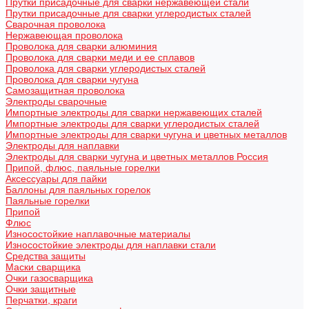
Прутки присадочные для сварки нержавеющей стали
Прутки присадочные для сварки углеродистых сталей
Сварочная проволока
Нержавеющая проволока
Проволока для сварки алюминия
Проволока для сварки меди и ее сплавов
Проволока для сварки углеродистых сталей
Проволока для сварки чугуна
Самозащитная проволока
Электроды сварочные
Импортные электроды для сварки нержавеющих сталей
Импортные электроды для сварки углеродистых сталей
Импортные электроды для сварки чугуна и цветных металлов
Электроды для наплавки
Электроды для сварки чугуна и цветных металлов Россия
Припой, флюс, паяльные горелки
Аксессуары для пайки
Баллоны для паяльных горелок
Паяльные горелки
Припой
Флюс
Износостойкие наплавочные материалы
Износостойкие электроды для наплавки стали
Средства защиты
Маски сварщика
Очки газосварщика
Очки защитные
Перчатки, краги