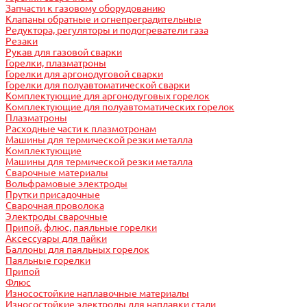
Запчасти к газовому оборудованию
Клапаны обратные и огнепреградительные
Редуктора, регуляторы и подогреватели газа
Резаки
Рукав для газовой сварки
Горелки, плазматроны
Горелки для аргонодуговой сварки
Горелки для полуавтоматической сварки
Комплектующие для аргонодуговых горелок
Комплектующие для полуавтоматических горелок
Плазматроны
Расходные части к плазмотронам
Машины для термической резки металла
Комплектующие
Машины для термической резки металла
Сварочные материалы
Вольфрамовые электроды
Прутки присадочные
Сварочная проволока
Электроды сварочные
Припой, флюс, паяльные горелки
Аксессуары для пайки
Баллоны для паяльных горелок
Паяльные горелки
Припой
Флюс
Износостойкие наплавочные материалы
Износостойкие электроды для наплавки стали