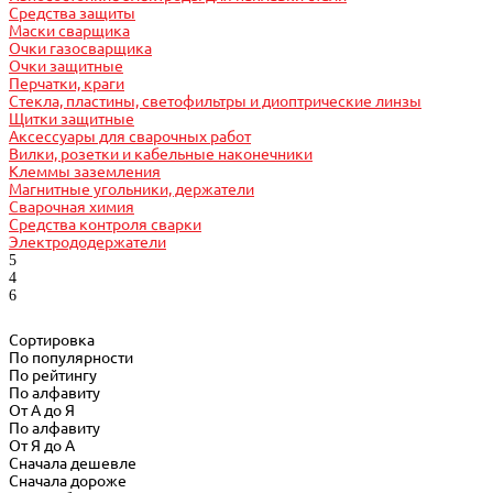
Средства защиты
Маски сварщика
Очки газосварщика
Очки защитные
Перчатки, краги
Стекла, пластины, светофильтры и диоптрические линзы
Щитки защитные
Аксессуары для сварочных работ
Вилки, розетки и кабельные наконечники
Клеммы заземления
Магнитные угольники, держатели
Сварочная химия
Средства контроля сварки
Электрододержатели
Сортировка
По популярности
По рейтингу
По алфавиту
От А до Я
По алфавиту
От Я до А
Сначала дешевле
Сначала дороже