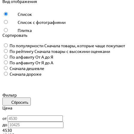
Вид отображения
Список
Список с фотографиями
Плитка
Сортировать
По популярности
Сначала товары, которые чаще покупают
По рейтингу
Сначала товары с высокими оценками
По алфавиту
От А до Я
По алфавиту
От Я до А
Сначала дешевле
Сначала дороже
Фильтр
Сбросить
Цена
от
до
4530