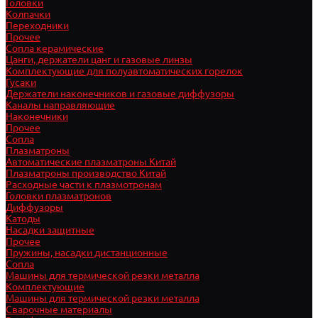
Головки
Колпачки
Переходники
Прочее
Сопла керамические
Цанги, держатели цанг и газовые линзы
Комплектующие для полуавтоматических горелок
Гусаки
Держатели наконечников и газовые диффузоры
Каналы направляющие
Наконечники
Прочее
Сопла
Плазматроны
Автоматические плазматроны Китай
Плазматроны производство Китай
Расходные части к плазмотронам
Головки плазматронов
Диффузоры
Катоды
Насадки защитные
Прочее
Пружины, насадки дистанционные
Сопла
Машины для термической резки металла
Комплектующие
Машины для термической резки металла
Сварочные материалы