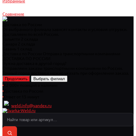
Избранные
Сравнение
Доставка по России
От выбранного филиала зависят контакты и условия отгрузки.
Доставляем по всей России.
Тольятти
2 склада
Самара
2 склада
Казань
1 склад
Доставка по России
Отправка транспортными компаниями
ДОСТАВКА ПО РОССИИ
Нужна доставка в другой город?
Отправляем заказы транспортными компаниями по России.
Точный город доставки можно указать при оформлении заказа.
Продолжить
Выбрать филиал
12 000+ позиций в наличии
Доставка по России
Ответ от 15 минут
weld.info@yandex.ru