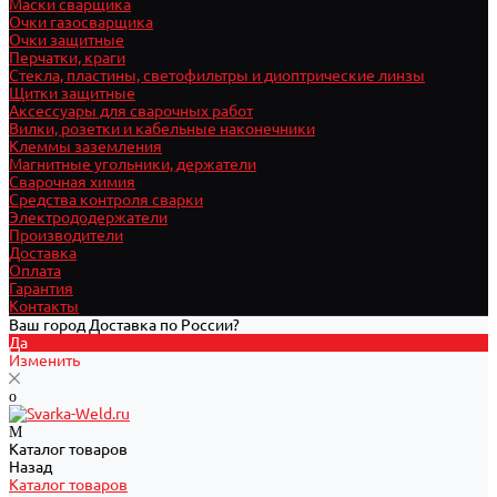
Маски сварщика
Очки газосварщика
Очки защитные
Перчатки, краги
Стекла, пластины, светофильтры и диоптрические линзы
Щитки защитные
Аксессуары для сварочных работ
Вилки, розетки и кабельные наконечники
Клеммы заземления
Магнитные угольники, держатели
Сварочная химия
Средства контроля сварки
Электрододержатели
Производители
Доставка
Оплата
Гарантия
Контакты
Ваш город Доставка по России?
Да
Изменить
Каталог товаров
Назад
Каталог товаров