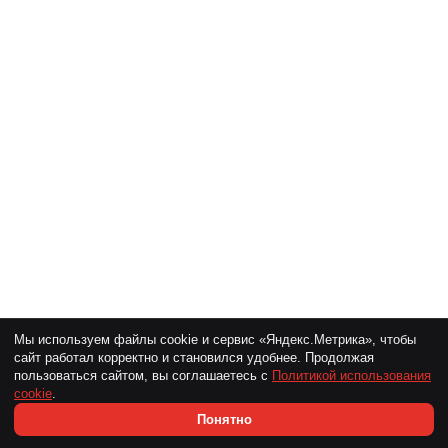
Мы используем файлы cookie и сервис «Яндекс.Метрика», чтобы
сайт работал корректно и становился удобнее. Продолжая
пользоваться сайтом, вы соглашаетесь с
Политикой использования
cookie
.
Понятно