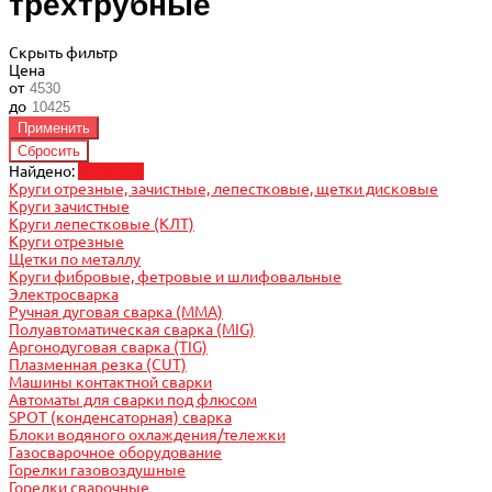
трехтрубные
Скрыть фильтр
Цена
от
до
Найдено:
Показать
Круги отрезные, зачистные, лепестковые, щетки дисковые
Круги зачистные
Круги лепестковые (КЛТ)
Круги отрезные
Щетки по металлу
Круги фибровые, фетровые и шлифовальные
Электросварка
Ручная дуговая сварка (MMA)
Полуавтоматическая сварка (MIG)
Аргонодуговая сварка (TIG)
Плазменная резка (CUT)
Машины контактной сварки
Автоматы для сварки под флюсом
SPOT (конденсаторная) сварка
Блоки водяного охлаждения/тележки
Газосварочное оборудование
Горелки газовоздушные
Горелки сварочные