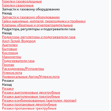
Горелки газовоздушные
Горелки сварочные
Запчасти к газовому оборудованию
Назад
Запчасти к газовому оборудованию
Гайки накидные, ниппеля, переходники и тройники
Клапаны обратные и огнепреградительные
Редуктора, регуляторы и подогреватели газа
Назад
Редуктора, регуляторы и подогреватели газа
Азот, Гелий, Водород
Ацетилен
Бытовые
Кислород
Манометры
Подогреватели газа
Пропан
Расходомеры/Ротометры
Углекислота
Универсальные Аргон/Углекислота
Резаки
Назад
Резаки
Резаки ацетиленовые двухтрубные
Резаки ацетиленовые трехтрубные
Резаки комбинированные (ацетилен, пропан)
Резаки пропановые двухтрубные
Резаки пропановые трехтрубные