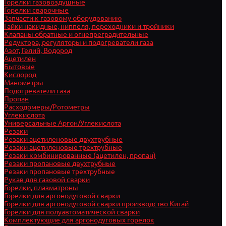
Горелки газовоздушные
Горелки сварочные
Запчасти к газовому оборудованию
Гайки накидные, ниппеля, переходники и тройники
Клапаны обратные и огнепреградительные
Редуктора, регуляторы и подогреватели газа
Азот, Гелий, Водород
Ацетилен
Бытовые
Кислород
Манометры
Подогреватели газа
Пропан
Расходомеры/Ротометры
Углекислота
Универсальные Аргон/Углекислота
Резаки
Резаки ацетиленовые двухтрубные
Резаки ацетиленовые трехтрубные
Резаки комбинированные (ацетилен, пропан)
Резаки пропановые двухтрубные
Резаки пропановые трехтрубные
Рукав для газовой сварки
Горелки, плазматроны
Горелки для аргонодуговой сварки
Горелки для аргонодуговой сварки производство Китай
Горелки для полуавтоматической сварки
Комплектующие для аргонодуговых горелок