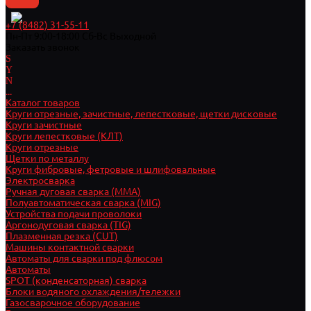
+7 (8482) 31-55-11
Пн-Пт 9:00-18:00 Cб-Вс Выходной
Заказать звонок
...
Каталог товаров
Круги отрезные, зачистные, лепестковые, щетки дисковые
Круги зачистные
Круги лепестковые (КЛТ)
Круги отрезные
Щетки по металлу
Круги фибровые, фетровые и шлифовальные
Электросварка
Ручная дуговая сварка (MMA)
Полуавтоматическая сварка (MIG)
Устройства подачи проволоки
Аргонодуговая сварка (TIG)
Плазменная резка (CUT)
Машины контактной сварки
Автоматы для сварки под флюсом
Автоматы
SPOT (конденсаторная) сварка
Блоки водяного охлаждения/тележки
Газосварочное оборудование