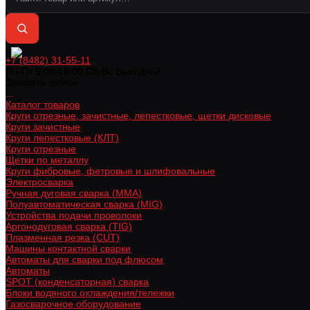
+7 (8482) 31-55-11
Пн-Пт 9:00-18:00 Cб-Вс Выходной
Заказать звонок
...
Каталог товаров
Круги отрезные, зачистные, лепестковые, щетки дисковые
Круги зачистные
Круги лепестковые (КЛТ)
Круги отрезные
Щетки по металлу
Круги фибровые, фетровые и шлифовальные
Электросварка
Ручная дуговая сварка (MMA)
Полуавтоматическая сварка (MIG)
Устройства подачи проволоки
Аргонодуговая сварка (TIG)
Плазменная резка (CUT)
Машины контактной сварки
Автоматы для сварки под флюсом
Автоматы
SPOT (конденсаторная) сварка
Блоки водяного охлаждения/тележки
Газосварочное оборудование