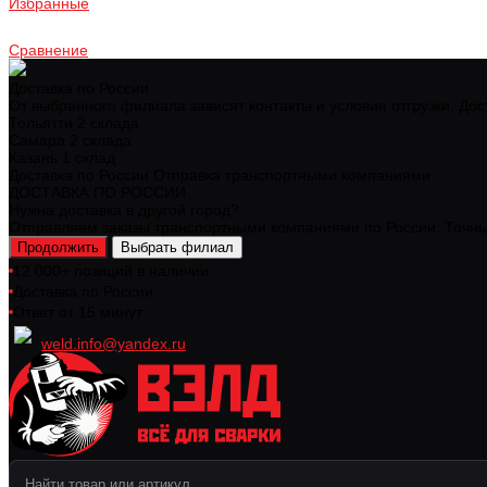
Избранные
Сравнение
Доставка по России
От выбранного филиала зависят контакты и условия отгрузки. Дос
Тольятти
2 склада
Самара
2 склада
Казань
1 склад
Доставка по России
Отправка транспортными компаниями
ДОСТАВКА ПО РОССИИ
Нужна доставка в другой город?
Отправляем заказы транспортными компаниями по России. Точный
Продолжить
Выбрать филиал
12 000+ позиций в наличии
Доставка по России
Ответ от 15 минут
weld.info@yandex.ru