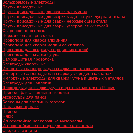
Вольфрамовые электроды
Прутки присадочные
Прутки присадочные для сварки алюминия
Прутки присадочные для сварки меди, латуни, чугуна и титана
Прутки присадочные для сварки нержавеющей стали
Прутки присадочные для сварки углеродистых сталей
Сварочная проволока
Нержавеющая проволока
Проволока для сварки алюминия
Проволока для сварки меди и ее сплавов
Проволока для сварки углеродистых сталей
Проволока для сварки чугуна
Самозащитная проволока
Электроды сварочные
Импортные электроды для сварки нержавеющих сталей
Импортные электроды для сварки углеродистых сталей
Импортные электроды для сварки чугуна и цветных металлов
Электроды для наплавки
Электроды для сварки чугуна и цветных металлов Россия
Припой, флюс, паяльные горелки
Аксессуары для пайки
Баллоны для паяльных горелок
Паяльные горелки
Припой
Флюс
Износостойкие наплавочные материалы
Износостойкие электроды для наплавки стали
Средства защиты