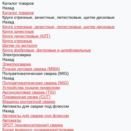
Каталог товаров
Назад
Каталог товаров
Круги отрезные, зачистные, лепестковые, щетки дисковые
Назад
Круги отрезные, зачистные, лепестковые, щетки дисковые
Круги зачистные
Круги лепестковые (КЛТ)
Круги отрезные
Щетки по металлу
Круги фибровые, фетровые и шлифовальные
Электросварка
Назад
Электросварка
Ручная дуговая сварка (MMA)
Полуавтоматическая сварка (MIG)
Назад
Полуавтоматическая сварка (MIG)
Устройства подачи проволоки
Аргонодуговая сварка (TIG)
Плазменная резка (CUT)
Машины контактной сварки
Автоматы для сварки под флюсом
Назад
Автоматы для сварки под флюсом
Автоматы
SPOT (конденсаторная) сварка
Блоки водяного охлаждения/тележки