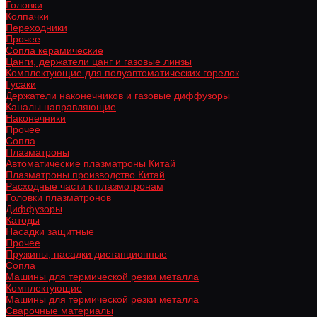
Головки
Колпачки
Переходники
Прочее
Сопла керамические
Цанги, держатели цанг и газовые линзы
Комплектующие для полуавтоматических горелок
Гусаки
Держатели наконечников и газовые диффузоры
Каналы направляющие
Наконечники
Прочее
Сопла
Плазматроны
Автоматические плазматроны Китай
Плазматроны производство Китай
Расходные части к плазмотронам
Головки плазматронов
Диффузоры
Катоды
Насадки защитные
Прочее
Пружины, насадки дистанционные
Сопла
Машины для термической резки металла
Комплектующие
Машины для термической резки металла
Сварочные материалы