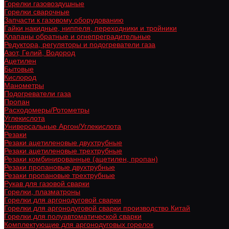
Горелки газовоздушные
Горелки сварочные
Запчасти к газовому оборудованию
Гайки накидные, ниппеля, переходники и тройники
Клапаны обратные и огнепреградительные
Редуктора, регуляторы и подогреватели газа
Азот, Гелий, Водород
Ацетилен
Бытовые
Кислород
Манометры
Подогреватели газа
Пропан
Расходомеры/Ротометры
Углекислота
Универсальные Аргон/Углекислота
Резаки
Резаки ацетиленовые двухтрубные
Резаки ацетиленовые трехтрубные
Резаки комбинированные (ацетилен, пропан)
Резаки пропановые двухтрубные
Резаки пропановые трехтрубные
Рукав для газовой сварки
Горелки, плазматроны
Горелки для аргонодуговой сварки
Горелки для аргонодуговой сварки производство Китай
Горелки для полуавтоматической сварки
Комплектующие для аргонодуговых горелок