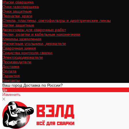
Маски сварщика
Очки газосварщика
Очки защитные
Перчатки, краги
Стекла, пластины, светофильтры и диоптрические линзы
Щитки защитные
Аксессуары для сварочных работ
Вилки, розетки и кабельные наконечники
Клеммы заземления
Магнитные угольники, держатели
Сварочная химия
Средства контроля сварки
Электрододержатели
Производители
Доставка
Оплата
Гарантия
Контакты
Ваш город Доставка по России?
Да
Изменить