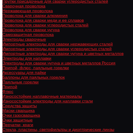
Прутки присадочные для сварки углеродистых сталей
Сварочная проволока
Нержавеющая проволока
Проволока для сварки алюминия
Проволока для сварки меди и ее сплавов
Проволока для сварки углеродистых сталей
Проволока для сварки чугуна
Самозащитная проволока
Электроды сварочные
Импортные электроды для сварки нержавеющих сталей
Импортные электроды для сварки углеродистых сталей
Импортные электроды для сварки чугуна и цветных металлов
Электроды для наплавки
Электроды для сварки чугуна и цветных металлов Россия
Припой, флюс, паяльные горелки
Аксессуары для пайки
Баллоны для паяльных горелок
Паяльные горелки
Припой
Флюс
Износостойкие наплавочные материалы
Износостойкие электроды для наплавки стали
Средства защиты
Маски сварщика
Очки газосварщика
Очки защитные
Перчатки, краги
Стекла, пластины, светофильтры и диоптрические линзы