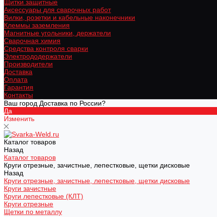
Щитки защитные
Аксессуары для сварочных работ
Вилки, розетки и кабельные наконечники
Клеммы заземления
Магнитные угольники, держатели
Сварочная химия
Средства контроля сварки
Электрододержатели
Производители
Доставка
Оплата
Гарантия
Контакты
Ваш город Доставка по России?
Да
Изменить
Каталог товаров
Назад
Каталог товаров
Круги отрезные, зачистные, лепестковые, щетки дисковые
Назад
Круги отрезные, зачистные, лепестковые, щетки дисковые
Круги зачистные
Круги лепестковые (КЛТ)
Круги отрезные
Щетки по металлу