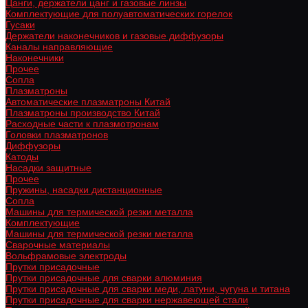
Цанги, держатели цанг и газовые линзы
Комплектующие для полуавтоматических горелок
Гусаки
Держатели наконечников и газовые диффузоры
Каналы направляющие
Наконечники
Прочее
Сопла
Плазматроны
Автоматические плазматроны Китай
Плазматроны производство Китай
Расходные части к плазмотронам
Головки плазматронов
Диффузоры
Катоды
Насадки защитные
Прочее
Пружины, насадки дистанционные
Сопла
Машины для термической резки металла
Комплектующие
Машины для термической резки металла
Сварочные материалы
Вольфрамовые электроды
Прутки присадочные
Прутки присадочные для сварки алюминия
Прутки присадочные для сварки меди, латуни, чугуна и титана
Прутки присадочные для сварки нержавеющей стали