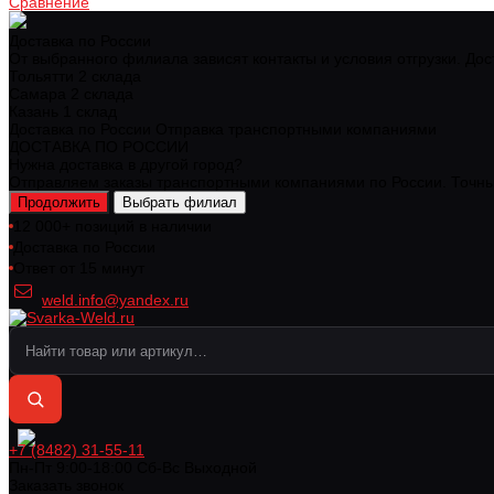
Сравнение
Доставка по России
От выбранного филиала зависят контакты и условия отгрузки. Дос
Тольятти
2 склада
Самара
2 склада
Казань
1 склад
Доставка по России
Отправка транспортными компаниями
ДОСТАВКА ПО РОССИИ
Нужна доставка в другой город?
Отправляем заказы транспортными компаниями по России. Точный
Продолжить
Выбрать филиал
12 000+ позиций в наличии
Доставка по России
Ответ от 15 минут
weld.info@yandex.ru
+7 (8482) 31-55-11
Пн-Пт 9:00-18:00 Cб-Вс Выходной
Заказать звонок