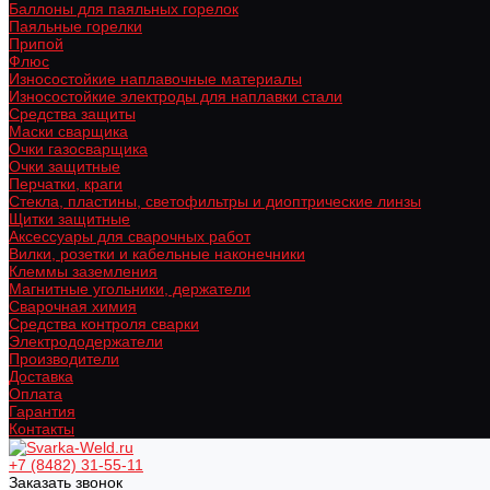
Баллоны для паяльных горелок
Паяльные горелки
Припой
Флюс
Износостойкие наплавочные материалы
Износостойкие электроды для наплавки стали
Средства защиты
Маски сварщика
Очки газосварщика
Очки защитные
Перчатки, краги
Стекла, пластины, светофильтры и диоптрические линзы
Щитки защитные
Аксессуары для сварочных работ
Вилки, розетки и кабельные наконечники
Клеммы заземления
Магнитные угольники, держатели
Сварочная химия
Средства контроля сварки
Электрододержатели
Производители
Доставка
Оплата
Гарантия
Контакты
+7 (8482) 31-55-11
Заказать звонок