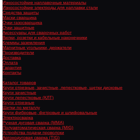
Износостойкие наплавочные материалы
Износостойкие электроды для наплавки стали
Средства защиты
Маски сварщика
Очки газосварщика
Очки защитные
Аксессуары для сварочных работ
Вилки, розетки и кабельные наконечники
Клеммы заземления
Магнитные угольники, держатели
Производители
Доставка
Оплата
Гарантия
Контакты
...
Каталог товаров
Круги отрезные, зачистные, лепестковые, щетки дисковые
Круги зачистные
Круги лепестковые (КЛТ)
Круги отрезные
Щетки по металлу
Круги фибровые, фетровые и шлифовальные
Электросварка
Ручная дуговая сварка (MMA)
Полуавтоматическая сварка (MIG)
Устройства подачи проволоки
Аргонодуговая сварка (TIG)