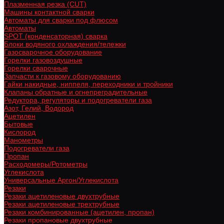
Плазменная резка (CUT)
Машины контактной сварки
Автоматы для сварки под флюсом
Автоматы
SPOT (конденсаторная) сварка
Блоки водяного охлаждения/тележки
Газосварочное оборудование
Горелки газовоздушные
Горелки сварочные
Запчасти к газовому оборудованию
Гайки накидные, ниппеля, переходники и тройники
Клапаны обратные и огнепреградительные
Редуктора, регуляторы и подогреватели газа
Азот, Гелий, Водород
Ацетилен
Бытовые
Кислород
Манометры
Подогреватели газа
Пропан
Расходомеры/Ротометры
Углекислота
Универсальные Аргон/Углекислота
Резаки
Резаки ацетиленовые двухтрубные
Резаки ацетиленовые трехтрубные
Резаки комбинированные (ацетилен, пропан)
Резаки пропановые двухтрубные