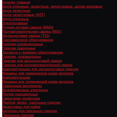
Каталог товаров
Круги отрезные, зачистные, лепестковые, щетки дисковые
Круги зачистные
Круги лепестковые (КЛТ)
Круги отрезные
Электросварка
Ручная дуговая сварка (MMA)
Полуавтоматическая сварка (MIG)
Аргонодуговая сварка (TIG)
Газосварочное оборудование
Горелки газовоздушные
Горелки сварочные
Запчасти к газовому оборудованию
Горелки, плазматроны
Горелки для аргонодуговой сварки
Горелки для полуавтоматической сварки
Комплектующие для аргонодуговых горелок
Машины для термической резки металла
Комплектующие
Машины для термической резки металла
Сварочные материалы
Вольфрамовые электроды
Прутки присадочные
Сварочная проволока
Припой, флюс, паяльные горелки
Аксессуары для пайки
Баллоны для паяльных горелок
Паяльные горелки