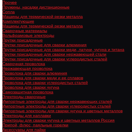
Прочее
Пружины, насадки дистанционные
Сопла
Машины для термической резки металла
Комплектующие
Машины для термической резки металла
Сварочные материалы
Вольфрамовые электроды
Прутки присадочные
Прутки присадочные для сварки алюминия
Прутки присадочные для сварки меди, латуни, чугуна и титана
Прутки присадочные для сварки нержавеющей стали
Прутки присадочные для сварки углеродистых сталей
Сварочная проволока
Нержавеющая проволока
Проволока для сварки алюминия
Проволока для сварки меди и ее сплавов
Проволока для сварки углеродистых сталей
Проволока для сварки чугуна
Самозащитная проволока
Электроды сварочные
Импортные электроды для сварки нержавеющих сталей
Импортные электроды для сварки углеродистых сталей
Импортные электроды для сварки чугуна и цветных металлов
Электроды для наплавки
Электроды для сварки чугуна и цветных металлов Россия
Припой, флюс, паяльные горелки
Аксессуары для пайки