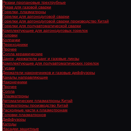
Резаки пропановые трехтрубные
Рукав для газовой сварки
Горелки, плазматроны
Горелки для аргонодуговой сварки
Горелки для аргонодуговой сварки производство Китай
Горелки для полуавтоматической сварки
Комплектующие для аргонодуговых горелок
Головки
Колпачки
Переходники
Прочее
Сопла керамические
Цанги, держатели цанг и газовые линзы
Комплектующие для полуавтоматических горелок
Гусаки
Держатели наконечников и газовые диффузоры
Каналы направляющие
Наконечники
Прочее
Сопла
Плазматроны
Автоматические плазматроны Китай
Плазматроны производство Китай
Расходные части к плазмотронам
Головки плазматронов
Диффузоры
Катоды
Насадки защитные