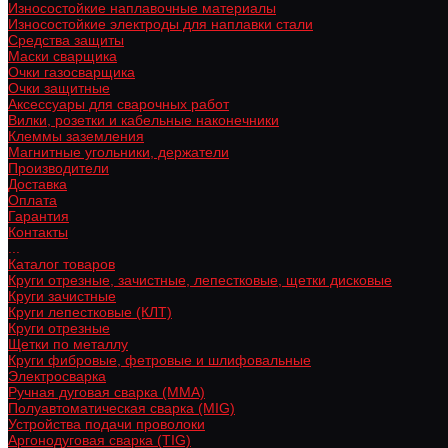
Износостойкие наплавочные материалы
Износостойкие электроды для наплавки стали
Средства защиты
Маски сварщика
Очки газосварщика
Очки защитные
Аксессуары для сварочных работ
Вилки, розетки и кабельные наконечники
Клеммы заземления
Магнитные угольники, держатели
Производители
Доставка
Оплата
Гарантия
Контакты
...
Каталог товаров
Круги отрезные, зачистные, лепестковые, щетки дисковые
Круги зачистные
Круги лепестковые (КЛТ)
Круги отрезные
Щетки по металлу
Круги фибровые, фетровые и шлифовальные
Электросварка
Ручная дуговая сварка (MMA)
Полуавтоматическая сварка (MIG)
Устройства подачи проволоки
Аргонодуговая сварка (TIG)