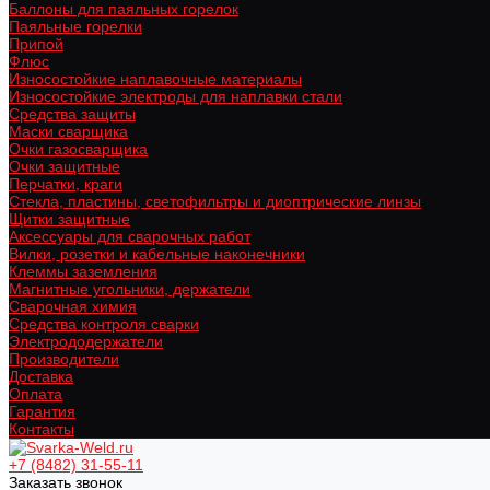
Баллоны для паяльных горелок
Паяльные горелки
Припой
Флюс
Износостойкие наплавочные материалы
Износостойкие электроды для наплавки стали
Средства защиты
Маски сварщика
Очки газосварщика
Очки защитные
Перчатки, краги
Стекла, пластины, светофильтры и диоптрические линзы
Щитки защитные
Аксессуары для сварочных работ
Вилки, розетки и кабельные наконечники
Клеммы заземления
Магнитные угольники, держатели
Сварочная химия
Средства контроля сварки
Электрододержатели
Производители
Доставка
Оплата
Гарантия
Контакты
+7 (8482) 31-55-11
Заказать звонок