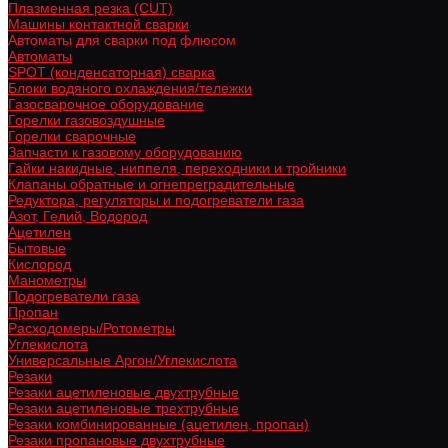
Плазменная резка (CUT)
Машины контактной сварки
Автоматы для сварки под флюсом
Автоматы
SPOT (конденсаторная) сварка
Блоки водяного охлаждения/тележки
Газосварочное оборудование
Горелки газовоздушные
Горелки сварочные
Запчасти к газовому оборудованию
Гайки накидные, ниппеля, переходники и тройники
Клапаны обратные и огнепреградительные
Редуктора, регуляторы и подогреватели газа
Азот, Гелий, Водород
Ацетилен
Бытовые
Кислород
Манометры
Подогреватели газа
Пропан
Расходомеры/Ротометры
Углекислота
Универсальные Аргон/Углекислота
Резаки
Резаки ацетиленовые двухтрубные
Резаки ацетиленовые трехтрубные
Резаки комбинированные (ацетилен, пропан)
Резаки пропановые двухтрубные