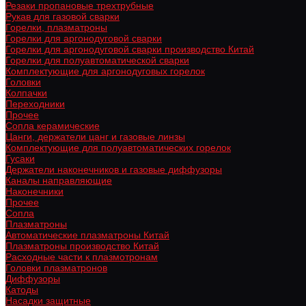
Резаки пропановые трехтрубные
Рукав для газовой сварки
Горелки, плазматроны
Горелки для аргонодуговой сварки
Горелки для аргонодуговой сварки производство Китай
Горелки для полуавтоматической сварки
Комплектующие для аргонодуговых горелок
Головки
Колпачки
Переходники
Прочее
Сопла керамические
Цанги, держатели цанг и газовые линзы
Комплектующие для полуавтоматических горелок
Гусаки
Держатели наконечников и газовые диффузоры
Каналы направляющие
Наконечники
Прочее
Сопла
Плазматроны
Автоматические плазматроны Китай
Плазматроны производство Китай
Расходные части к плазмотронам
Головки плазматронов
Диффузоры
Катоды
Насадки защитные