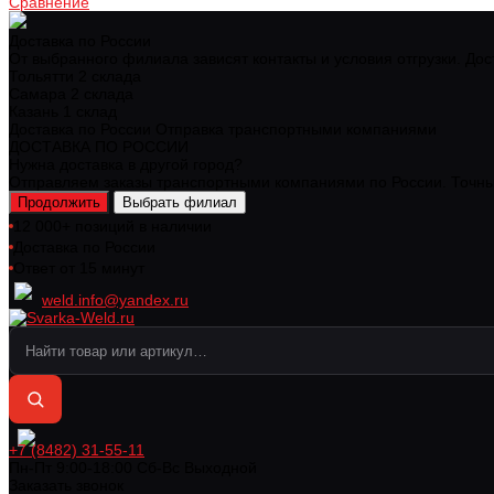
Сравнение
Доставка по России
От выбранного филиала зависят контакты и условия отгрузки. Дос
Тольятти
2 склада
Самара
2 склада
Казань
1 склад
Доставка по России
Отправка транспортными компаниями
ДОСТАВКА ПО РОССИИ
Нужна доставка в другой город?
Отправляем заказы транспортными компаниями по России. Точный
Продолжить
Выбрать филиал
12 000+ позиций в наличии
Доставка по России
Ответ от 15 минут
weld.info@yandex.ru
+7 (8482) 31-55-11
Пн-Пт 9:00-18:00 Cб-Вс Выходной
Заказать звонок