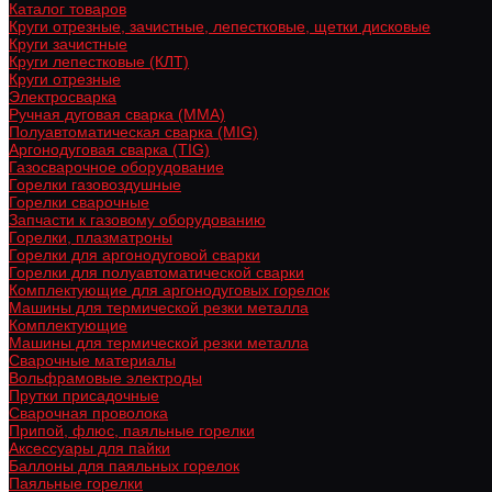
Каталог товаров
Круги отрезные, зачистные, лепестковые, щетки дисковые
Круги зачистные
Круги лепестковые (КЛТ)
Круги отрезные
Электросварка
Ручная дуговая сварка (MMA)
Полуавтоматическая сварка (MIG)
Аргонодуговая сварка (TIG)
Газосварочное оборудование
Горелки газовоздушные
Горелки сварочные
Запчасти к газовому оборудованию
Горелки, плазматроны
Горелки для аргонодуговой сварки
Горелки для полуавтоматической сварки
Комплектующие для аргонодуговых горелок
Машины для термической резки металла
Комплектующие
Машины для термической резки металла
Сварочные материалы
Вольфрамовые электроды
Прутки присадочные
Сварочная проволока
Припой, флюс, паяльные горелки
Аксессуары для пайки
Баллоны для паяльных горелок
Паяльные горелки