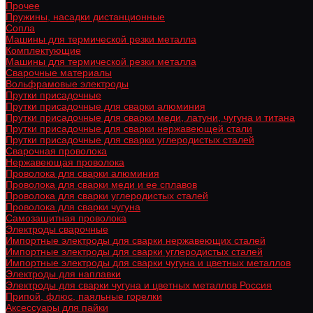
Прочее
Пружины, насадки дистанционные
Сопла
Машины для термической резки металла
Комплектующие
Машины для термической резки металла
Сварочные материалы
Вольфрамовые электроды
Прутки присадочные
Прутки присадочные для сварки алюминия
Прутки присадочные для сварки меди, латуни, чугуна и титана
Прутки присадочные для сварки нержавеющей стали
Прутки присадочные для сварки углеродистых сталей
Сварочная проволока
Нержавеющая проволока
Проволока для сварки алюминия
Проволока для сварки меди и ее сплавов
Проволока для сварки углеродистых сталей
Проволока для сварки чугуна
Самозащитная проволока
Электроды сварочные
Импортные электроды для сварки нержавеющих сталей
Импортные электроды для сварки углеродистых сталей
Импортные электроды для сварки чугуна и цветных металлов
Электроды для наплавки
Электроды для сварки чугуна и цветных металлов Россия
Припой, флюс, паяльные горелки
Аксессуары для пайки